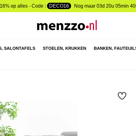
-16% op alles - Code :
DECO16
Nog maar
03d 20u 05min 39
S,
SALONTAFELS
STOELEN,
KRUKKEN
BANKEN,
FAUTEUIL