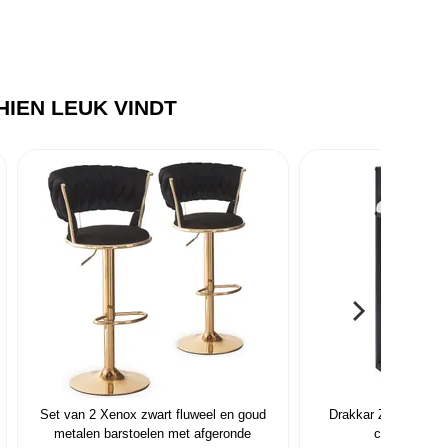
IEN LEUK VINDT
Set van 2 Xenox zwart fluweel en goud
Drakkar Zwarte meta
metalen barstoelen met afgeronde
crème Boucle