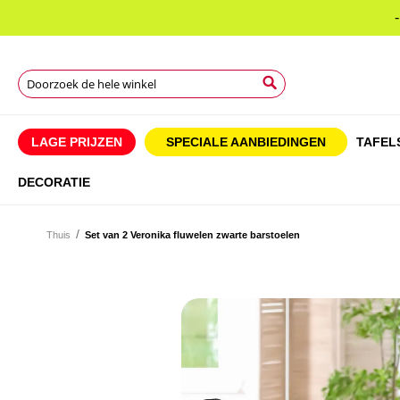
Search
Search
Search
LAGE PRIJZEN
SPECIALE AANBIEDINGEN
TAFEL
DECORATIE
Thuis
Set van 2 Veronika fluwelen zwarte barstoelen
Ga
naar
Ga
het
naar
einde
het
van
begin
de
van
afbeeldingen-