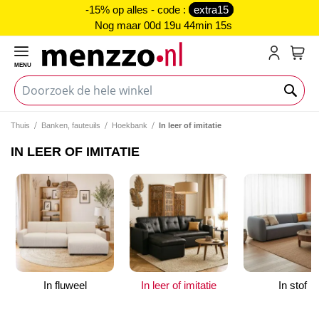
-15% op alles - code :
extra15
Nog maar
00d 19u 44min 15s
MENU
My C
Thuis
Banken, fauteuils
Hoekbank
In leer of imitatie
IN LEER OF IMITATIE
In fluweel
In leer of imitatie
In stof