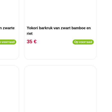
n zwarte
Yokori barkruk van zwart bamboe en
riet
35 €
 voorraad
Op voorraad