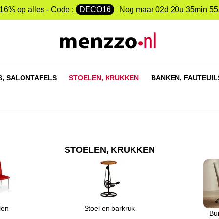
-16% op alles - Code :
DECO16
Nog maar
02d 20u 35min 54
S,
SALONTAFELS
STOELEN,
KRUKKEN
BANKEN,
FAUTEUIL
STOELEN, KRUKKEN
len
Stoel en barkruk
Bu