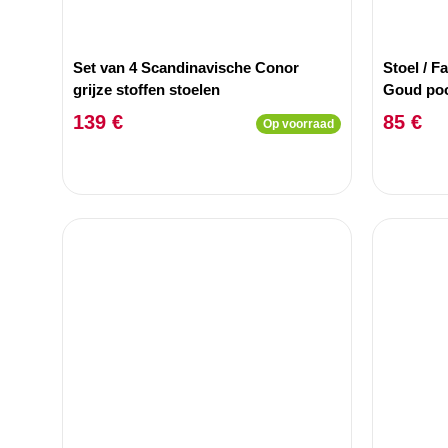
Set van 4 Scandinavische Conor
Stoel / F
grijze stoffen stoelen
Goud poo
139 €
85 €
Op voorraad