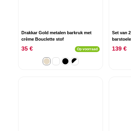
Drakkar Gold metalen barkruk met
Set van 
crème Bouclette stof
barstoel
35 €
139 €
Op voorraad