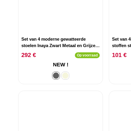
Set van 4 moderne gewatteerde
Set van 
stoelen Inaya Zwart Metaal en Grijze
stoffen s
Stof
292 €
101 €
Op voorraad
NEW !