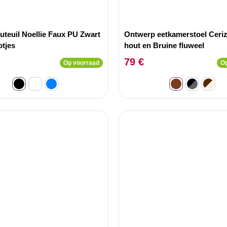
auteuil Noellie Faux PU Zwart
Ontwerp eetkamerstoel Ceri
tjes
hout en Bruine fluweel
79 €
Op voorraad
Op