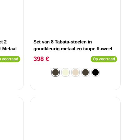
et 2
Set van 8 Tabata-stoelen in
t Metaal
goudkleurig metaal en taupe fluweel
398 €
 voorraad
Op voorraad