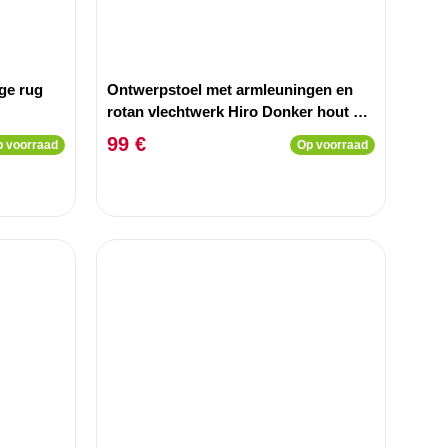
ge rug
Ontwerpstoel met armleuningen en
rotan vlechtwerk Hiro Donker hout en
Beige Stof
99 €
 voorraad
Op voorraad