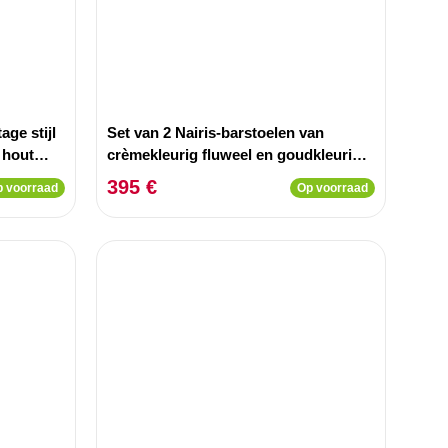
age stijl
Set van 2 Nairis-barstoelen van
 hout
crèmekleurig fluweel en goudkleurig
metaal
395 €
 voorraad
Op voorraad