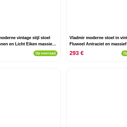
oderne vintage stijl stoel
Vladmir moderne stoel in vint
nnen en Licht Eiken massief
Fluweel Antraciet en massief
Zwart
293 €
Op voorraad
Op