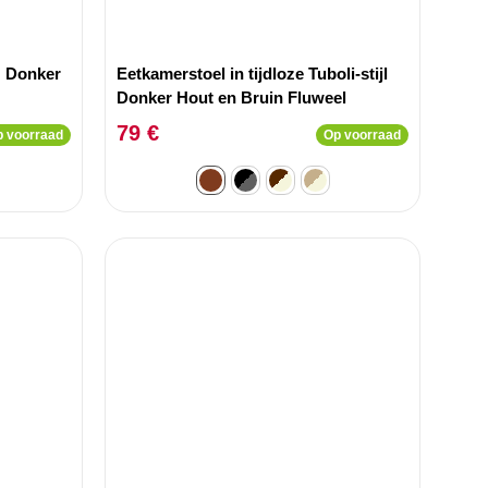
z Donker
Eetkamerstoel in tijdloze Tuboli-stijl
Donker Hout en Bruin Fluweel
79 €
 voorraad
Op voorraad