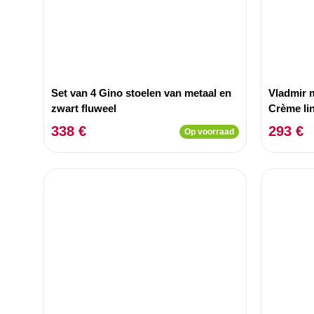
Set van 4 Gino stoelen van metaal en
Vladmir m
zwart fluweel
Crème li
hout
338 €
293 €
Op voorraad