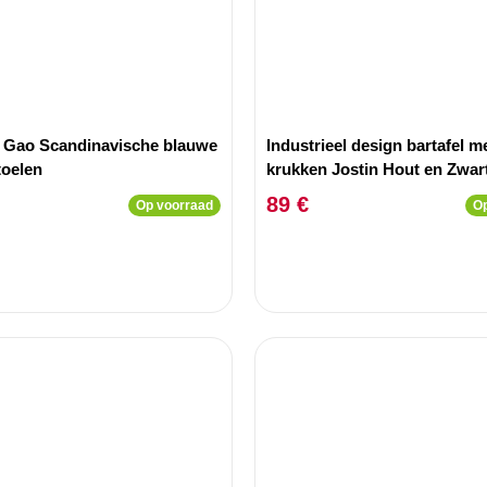
4 Gao Scandinavische blauwe
Industrieel design bartafel m
toelen
krukken Jostin Hout en Zwar
89 €
Op voorraad
Op