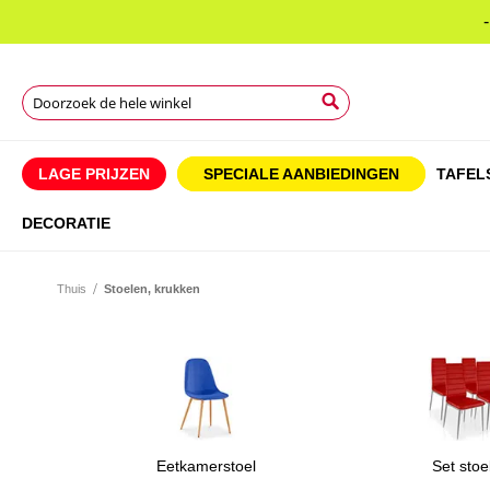
Search
Search
Search
LAGE PRIJZEN
SPECIALE AANBIEDINGEN
TAFEL
DECORATIE
Thuis
Stoelen, krukken
Eetkamerstoel
Set stoe