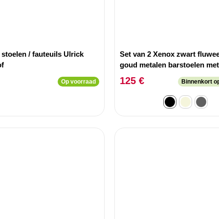
 stoelen / fauteuils Ulrick
Set van 2 Xenox zwart fluwee
of
goud metalen barstoelen met
afgeronde netruggen
125 €
Op voorraad
Binnenkort o