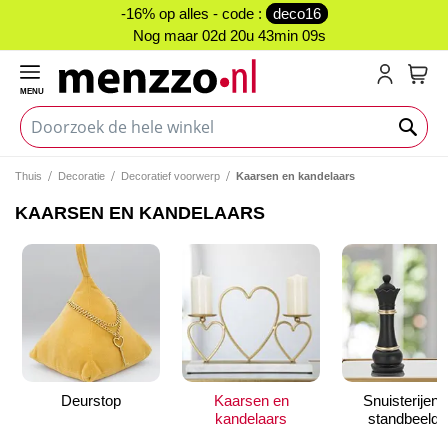
-16% op alles - code :
deco16
Nog maar
02d 20u 43min 09s
MENU
My C
Thuis
Decoratie
Decoratief voorwerp
Kaarsen en kandelaars
KAARSEN EN KANDELAARS
Deurstop
Kaarsen en
Snuisterijen 
kandelaars
standbeelde