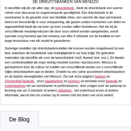
DE DRIEZITSBANKEN VAN MENZZO
In dezelfde stijl als zijn alter ego, de
tweezitsbank
, biedt de driezitsbank een warme
ruimte voor discussie en ongeëvenaarde gezelligheid. Een driezitsbank in de
woonkamer is de garantie voor een familiale sfeer, een warmte die daar permanent
heerst en bevorderlijk is voor ontspanning, die gasten unieke momenten van delen en
opgewektheid biedt die we keer op keer zouden willen herbeleven. Net als bij de
verschillende meubelproducten die door onze winkel worden aangeboden, wordt
speciale zorg besteed aan het ontwerp van elke 3-zitsbank om de kwaliteit en een
lange levensduur van elk model te garanderen.
Sommige modellen zijn driezitsbankmodellen die kunnen worden omgebouwd tot een
bed, waardoor dit meubelstuk wat veelzijdigheid in uw huis krijgt. De gebruikte
materialen zijn dezelfde als voor de tweezitsbank (stof, fluweel, leer, enz.), En bieden
een comfortkwaliteit die maar weinig meubels kunnen reproduceren. Menzzo is
geïnspireerd door de cultuur en traditie van verschillende landen om u verschillende
stijlen driezitsbanken aan te bieden. Ontdek nu ons ruime assortiment driezitsbanken
en de laatste nieuwigheden van Menzzo. Zie ook onze pagina's
banken
en
Chesterfield fauteuils
, onze
slaapbanken
en
express
en tenslotte onze
fauteuils
en
voetenbankjes
om uw woonkamer te perfectioneren. Voor vragen over de aankoop en
levering van uw 3-zitsbank of andere
zitbanken
, het onderhoud ervan of andere
informatie, aarzel niet om contact op te nemen met het team van onze winkel.
De Blog