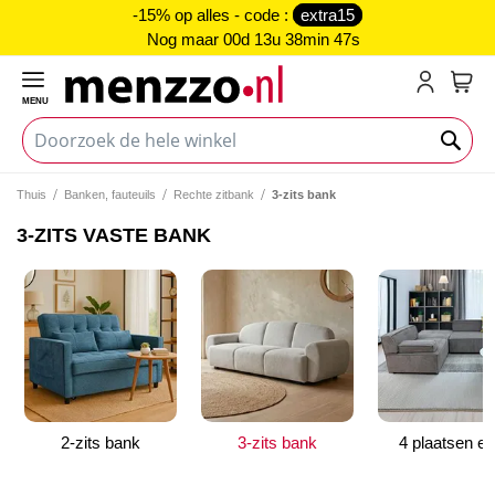
-15% op alles - code :
extra15
Nog maar
00d 13u 38min 46s
MENU
My C
Thuis
Banken, fauteuils
Rechte zitbank
3-zits bank
3-ZITS VASTE BANK
2-zits bank
3-zits bank
4 plaatsen en