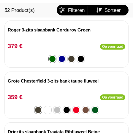
52
Product(s)
Filteren
Sorteer
Roger 3-zits slaapbank Corduroy Groen
379 €
Op voorraad
Grote Chesterfield 3-zits bank taupe fluweel
359 €
Op voorraad
Driezits slaapbank Traviata Ribfluweel Beige