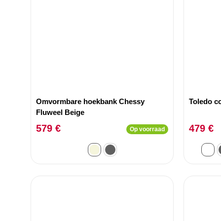
Omvormbare hoekbank Chessy
Toledo c
Fluweel Beige
579 €
479 €
Op voorraad