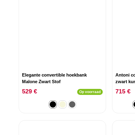
Elegante convertible hoekbank
Antoni c
Malone Zwart Stof
zwart kun
stoffen 
529 €
715 €
Op voorraad