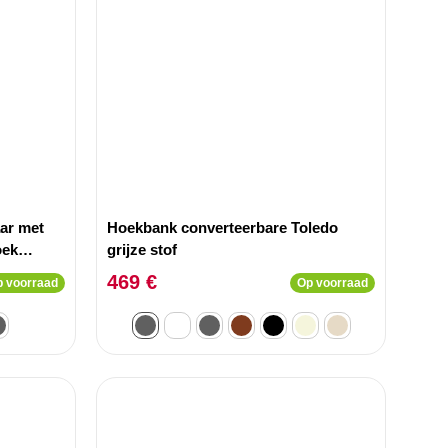
ar met
Hoekbank converteerbare Toledo
oek
grijze stof
469 €
 voorraad
Op voorraad