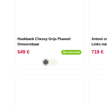
Hoekbank Chessy Grijs Fluweel
Antoni c
Omvormbaar
Links met
en lichtgr
549 €
719 €
Op voorraad