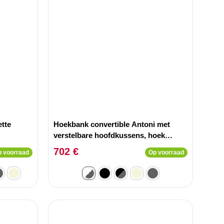
tte
Hoekbank convertible Antoni met
verstelbare hoofdkussens, hoek
rechts, kunstleer Wit en lichtgrijze
702 €
 voorraad
Op voorraad
stof