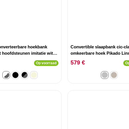
onverteerbare hoekbank
Convertible slaapbank cic-cl
 hoofdsteunen imitatie wit
omkeerbare hoek Pikado Lin
ijze stof
Lichtgrijs
579 €
Op voorraad
Op