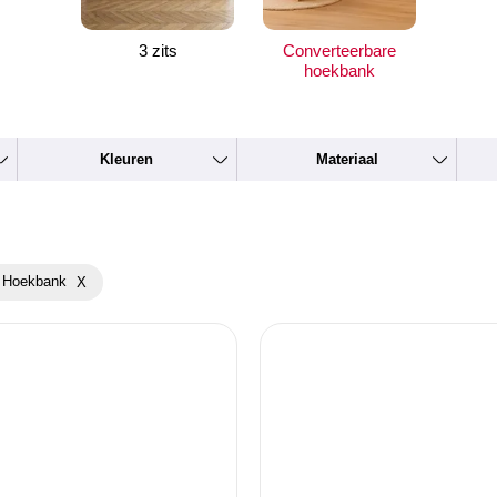
3 zits
Converteerbare
hoekbank
Kleuren
Materiaal
e Hoekbank
X