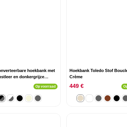
onverteerbare hoekbank met
Hoekbank Toledo Stof Boucle
stleer en donkergrijze
Crème
opklapbare hoofdsteunen
449 €
Op voorraad
Op