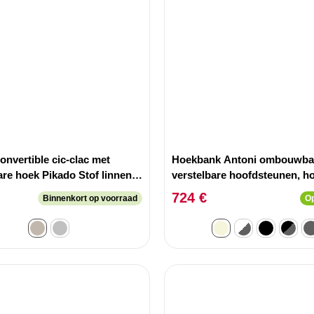
nvertible cic-clac met
Hoekbank Antoni ombouwba
re hoek Pikado Stof linnen
verstelbare hoofdsteunen, h
cht taupe
rechts, ribfluweel beige.
724 €
Binnenkort op voorraad
Op