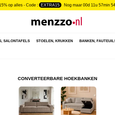
15% op alles - Code :
EXTRA15
Nog maar
00d 11u 57min 5
S,
SALONTAFELS
STOELEN,
KRUKKEN
BANKEN,
FAUTEUIL
CONVERTEERBARE HOEKBANKEN