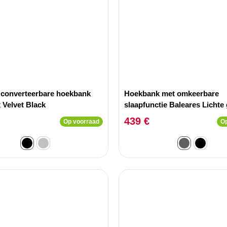
converteerbare hoekbank
Hoekbank met omkeerbare
 Velvet Black
slaapfunctie Baleares Lichte 
stof
439 €
Op voorraad
Op