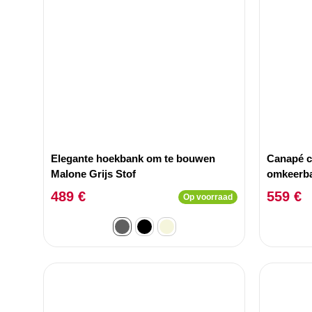
Elegante hoekbank om te bouwen
Canapé co
Malone Grijs Stof
omkeerba
effect Li
489 €
559 €
Op voorraad