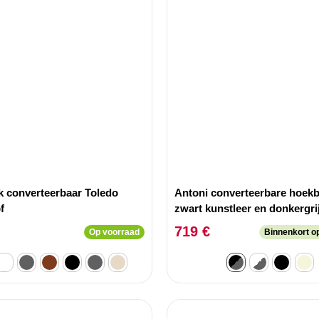
 converteerbaar Toledo
Antoni converteerbare hoek
f
zwart kunstleer en donkergri
stoffen opklapbare hoofdste
719 €
Op voorraad
Binnenkort o