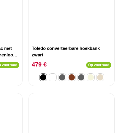
ac met
Toledo converteerbare hoekbank
nenlook
zwart
479 €
 voorraad
Op voorraad