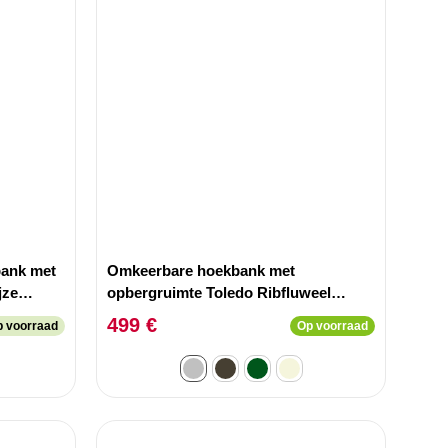
bank met
Omkeerbare hoekbank met
jze
opbergruimte Toledo Ribfluweel
unen
Zilver.
499 €
p voorraad
Op voorraad