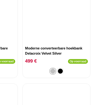
rbare
Moderne converteerbare hoekbank
Delacroix Velvet Silver
499 €
 voorraad
Op voorraad