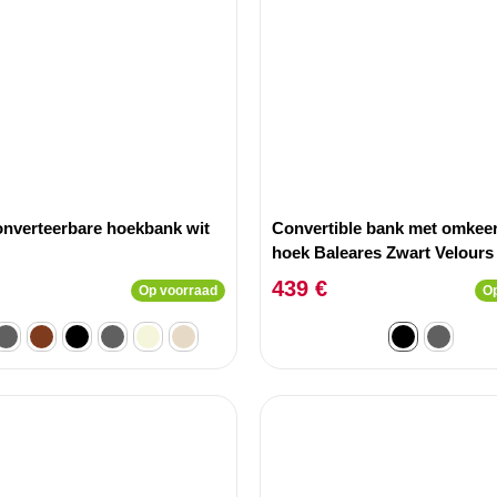
onverteerbare hoekbank wit
Convertible bank met omkee
hoek Baleares Zwart Velours
439 €
Op voorraad
Op