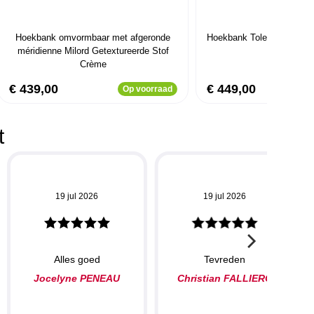
Hoekbank omvormbaar met afgeronde
Hoekbank Toledo Stof Bou
méridienne Milord Getextureerde Stof
Crème
€ 439,00
€ 449,00
Op voorraad
t
19 jul 2026
19 jul 2026
Alles goed
Tevreden
Jocelyne PENEAU
Christian FALLIERO