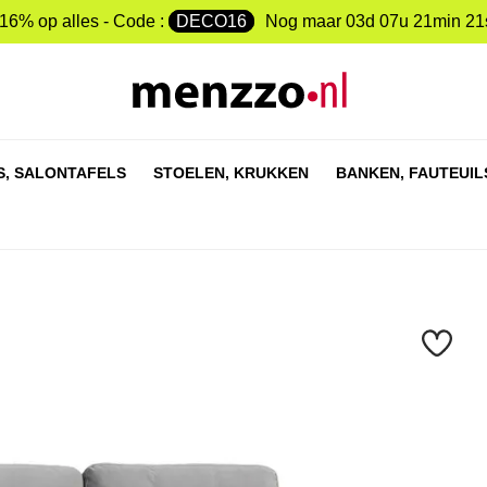
-16% op alles - Code :
DECO16
Nog maar
03d 07u 21min 20
S,
SALONTAFELS
STOELEN,
KRUKKEN
BANKEN,
FAUTEUIL