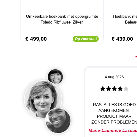
Omkeerbare hoekbank met opbergruimte
Hoekbank met
Toledo Ribfluweel Zilver.
Balear
€ 499,00
€ 439,00
Op voorraad
4 aug 2026
RAS. ALLES IS GOED
AANGEKOMEN.
PRODUCT MAAR
ZONDER PROBLEME
Marie-Laurence Lassa