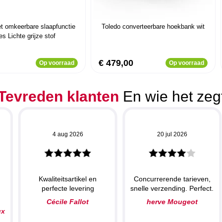
 omkeerbare slaapfunctie
Toledo converteerbare hoekbank wit
es Lichte grijze stof
€ 479,00
Op voorraad
Op voorraad
Tevreden klanten
En wie het zeg
4 aug 2026
20 jul 2026
Kwaliteitsartikel en
Concurrerende tarieven,
perfecte levering
snelle verzending. Perfect.
N
Cécile Fallot
herve Mougeot
ux