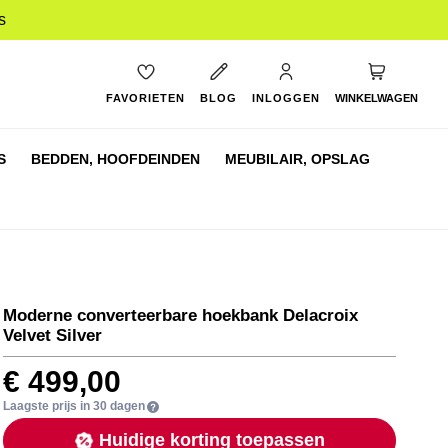
s
My Cart
FAVORIETEN
BLOG
INLOGGEN
WINKELWAGEN
S
BEDDEN,
HOOFDEINDEN
MEUBILAIR,
OPSLAG
Moderne converteerbare hoekbank Delacroix
Velvet Silver
€ 499,00
Laagste prijs in 30 dagen
Huidige korting toepassen