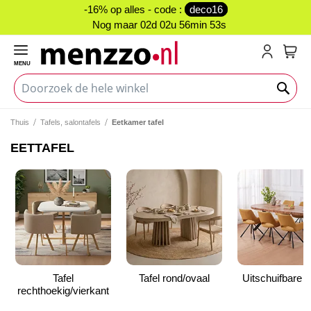
-16% op alles - code :
deco16
Nog maar
02d 02u 56min 52s
MENU
My C
Thuis
Tafels, salontafels
Eetkamer tafel
EETTAFEL
Tafel
Tafel rond/ovaal
Uitschuifbare t
rechthoekig/vierkant