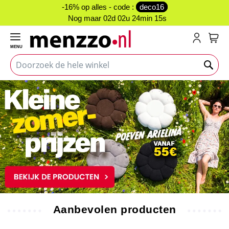
-16% op alles - code :
deco16
Nog maar
02d 02u 24min 14s
MENU
My C
Aanbevolen producten