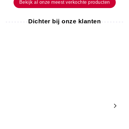
Bekijk al onze meest verkochte producten
Dichter bij onze klanten
TEVREDEN
DE
KLANTEN
GALERIJ
«
4
#MENZZOHOME
Marie-
aug
Laurence
»
2026
RAS.
ALLES
GOED
AANGEKOMEN.
PRODUCT
MAAR