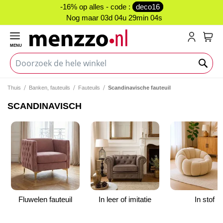
-16% op alles - code :
deco16
Nog maar
03d 04u 29min 04s
MENU
My C
Thuis
Banken, fauteuils
Fauteuils
Scandinavische fauteuil
SCANDINAVISCH
Fluwelen fauteuil
In leer of imitatie
In stof