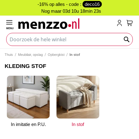
-16% op alles - code :
deco16
Nog maar
03d 10u 18min 22s
MENU
My C
Thuis
Meubilair, opslag
Opbergkist
In stof
KLEDING STOF
In imitatie en P.U.
In stof