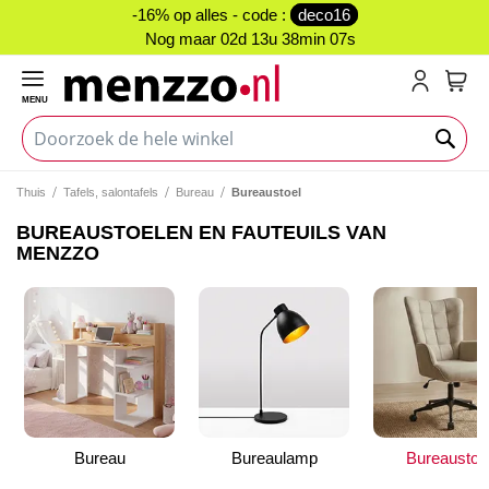
-16% op alles - code :
deco16
Nog maar
02d 13u 38min 07s
MENU
My C
Thuis
Tafels, salontafels
Bureau
Bureaustoel
BUREAUSTOELEN EN FAUTEUILS VAN
MENZZO
Bureau
Bureaulamp
Bureaustoe