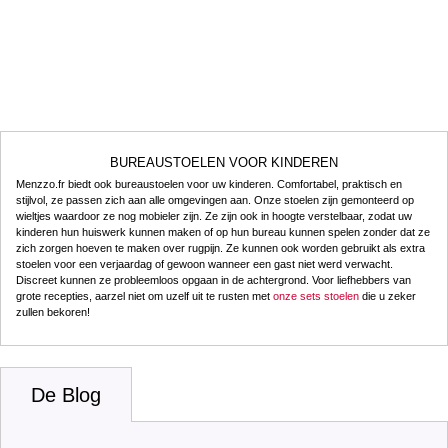
BUREAUSTOELEN VOOR KINDEREN
Menzzo.fr biedt ook bureaustoelen voor uw kinderen. Comfortabel, praktisch en
stijlvol, ze passen zich aan alle omgevingen aan. Onze stoelen zijn gemonteerd op
wieltjes waardoor ze nog mobieler zijn. Ze zijn ook in hoogte verstelbaar, zodat uw
kinderen hun huiswerk kunnen maken of op hun bureau kunnen spelen zonder dat ze
zich zorgen hoeven te maken over rugpijn. Ze kunnen ook worden gebruikt als extra
stoelen voor een verjaardag of gewoon wanneer een gast niet werd verwacht.
Discreet kunnen ze probleemloos opgaan in de achtergrond. Voor liefhebbers van
grote recepties, aarzel niet om uzelf uit te rusten met
onze sets stoelen
die u zeker
zullen bekoren!
De Blog