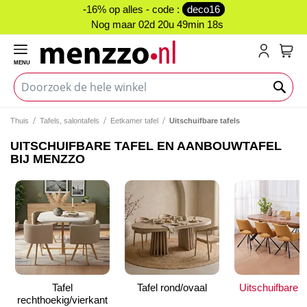
-16% op alles - code :
deco16
Nog maar
02d 20u 49min 17s
MENU
My C
Thuis
Tafels, salontafels
Eetkamer tafel
Uitschuifbare tafels
UITSCHUIFBARE TAFEL EN AANBOUWTAFEL
BIJ MENZZO
Tafel
Tafel rond/ovaal
Uitschuifbare t
rechthoekig/vierkant