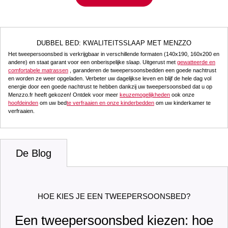
DUBBEL BED: KWALITEITSSLAAP MET MENZZO
Het tweepersoonsbed is verkrijgbaar in verschillende formaten (140x190, 160x200 en
andere) en staat garant voor een onberispelijke slaap. Uitgerust met
gewatteerde en
comfortabele matrassen
, garanderen de tweepersoonsbedden een goede nachtrust
en worden ze weer opgeladen. Verbeter uw dagelijkse leven en blijf de hele dag vol
energie door een goede nachtrust te hebben dankzij uw tweepersoonsbed dat u op
Menzzo.fr heeft gekozen! Ontdek voor meer
keuzemogelijkheden
ook onze
hoofdeinden
om uw bed
te verfraaien en onze kinderbedden
om uw kinderkamer te
verfraaien.
De Blog
HOE KIES JE EEN TWEEPERSOONSBED?
Een tweepersoonsbed kiezen: hoe