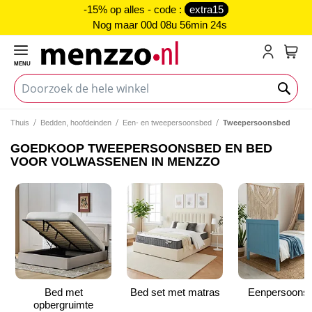
-15% op alles - code :
extra15
Nog maar
00d 08u 56min 23s
MENU
My C
Thuis
Bedden, hoofdeinden
Een- en tweepersoonsbed
Tweepersoonsbed
GOEDKOOP TWEEPERSOONSBED EN BED
VOOR VOLWASSENEN IN MENZZO
Bed met
Bed set met matras
Eenpersoons
opbergruimte