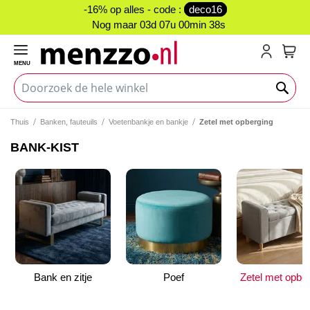
-16% op alles - code :
deco16
Nog maar
03d 07u 00min 38s
MENU
My C
Thuis
Banken, fauteuils
Voetenbankje en bankje
Zetel met opberging
BANK-KIST
Bank en zitje
Poef
Zetel met opbe