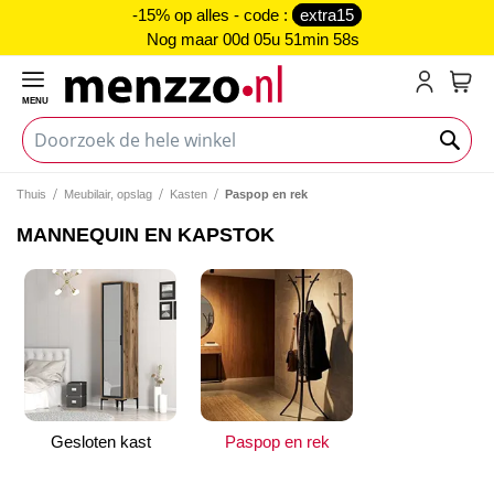
-15% op alles - code :
extra15
Nog maar
00d 05u 51min 57s
MENU
My C
Thuis
Meubilair, opslag
Kasten
Paspop en rek
MANNEQUIN EN KAPSTOK
Gesloten kast
Paspop en rek