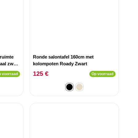
ruimte
Ronde salontafel 160cm met
aal zwart
kolompoten Roady Zwart
125 €
 voorraad
Op voorraad