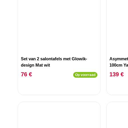
Set van 2 salontafels met Glowik-
Asymmetr
design Mat wit
100cm Ya
76 €
139 €
Op voorraad