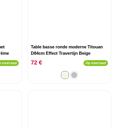
met
Table basse ronde moderne Titouan
Crème
D84cm Effect Travertijn Beige
72 €
 voorraad
Op voorraad