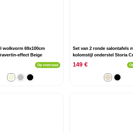
el wolkvorm 69x100cm
Set van 2 ronde salontafels 
avertin-effect Beige
kolomstijl onderstel Storia 
149 €
Op voorraad
Op