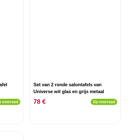
afel
Set van 2 ronde salontafels van
Universe wit glas en grijs metaal
78 €
 voorraad
Op voorraad