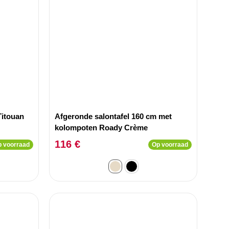
Titouan
Afgeronde salontafel 160 cm met
kolompoten Roady Crème
116 €
 voorraad
Op voorraad