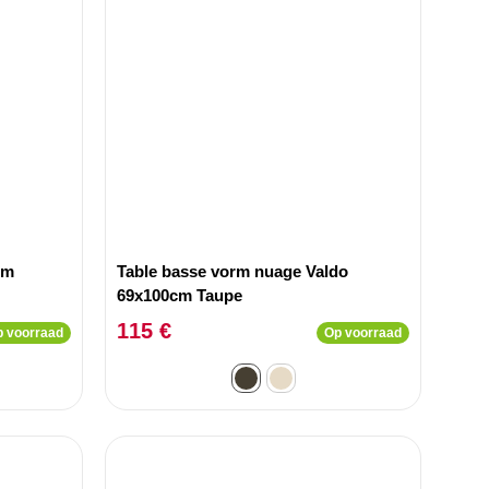
cm
Table basse vorm nuage Valdo
69x100cm Taupe
115 €
 voorraad
Op voorraad