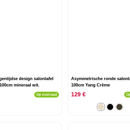
entijdse design salontafel
Asymmetrische ronde salont
100cm mineraal wit.
100cm Yang Crème
129 €
Op voorraad
Op