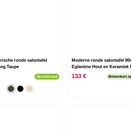
ische ronde salontafel
Moderne ronde salontafel 8
ng Taupe
Eglantine Hout en Keramiek
effect Wit
133 €
Op voorraad
Binnenkort o