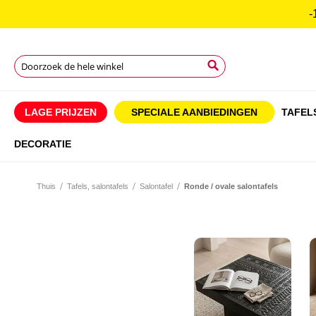
-
Search
Search
Search
LAGE PRIJZEN
SPECIALE AANBIEDINGEN
TAFEL
DECORATIE
Thuis
Tafels, salontafels
Salontafel
Ronde / ovale salontafels