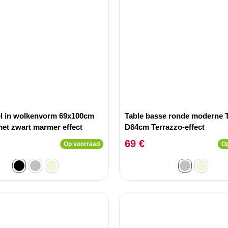
el in wolkenvorm 69x100cm
Table basse ronde moderne 
et zwart marmer effect
D84cm Terrazzo-effect
69 €
Op voorraad
Op