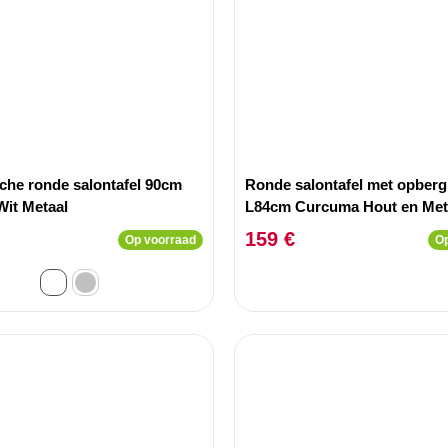
che ronde salontafel 90cm
Ronde salontafel met opberg
Wit Metaal
L84cm Curcuma Hout en Met
geverfd
159 €
Op voorraad
Op