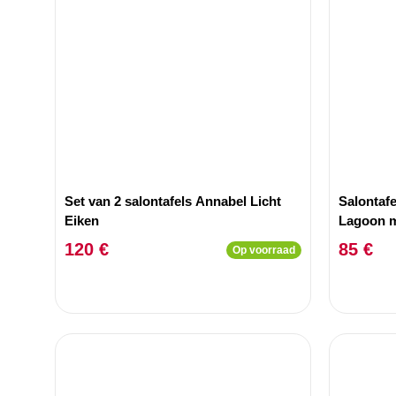
Set van 2 salontafels Annabel Licht
Salontaf
Eiken
Lagoon m
120 €
85 €
Op voorraad