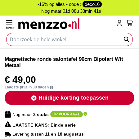
-16% op alles - code :
deco16
Nog maar
01d 08u 33min 41s
MENU
My C
Ga
Ga
Magnetische ronde salontafel 90cm Bipolart Wit
naar
naar
Metaal
het
het
einde
begin
€ 49,00
van
van
de
de
Laagste prijs in 30 dagen
afbeeldingen-
afbeeldingen-
Huidige korting toepassen
gallerij
gallerij
Nog maar
2
stuks
OP VOORRAAD
LAATSTE KANS
: Einde serie
Levering tussen
11 en 18 augustus