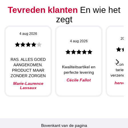
Tevreden klanten
En wie het
zegt
4 aug 2026
20 j
4 aug 2026
RAS. ALLES GOED
"Concu
AANGEKOMEN.
Kwaliteitsartikel en
tarieve
PRODUCT MAAR
perfecte levering
verzendin
ZONDER ZORGEN
Cécile Fallot
herve
Marie-Laurence
Lassaux
Bovenkant van de pagina