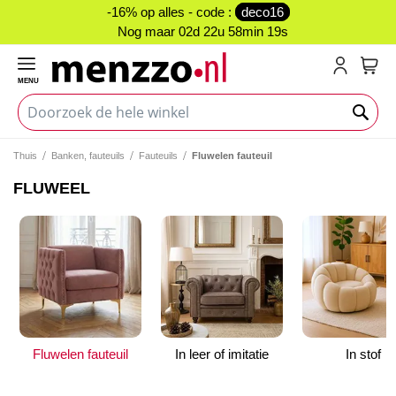
-16% op alles - code :
deco16
Nog maar
02d 22u 58min 18s
MENU
My C
Thuis
Banken, fauteuils
Fauteuils
Fluwelen fauteuil
FLUWEEL
Fluwelen fauteuil
In leer of imitatie
In stof