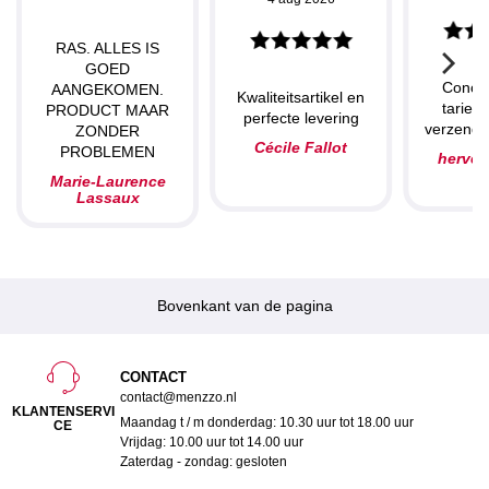
RAS. ALLES IS
GOED
Concu
AANGEKOMEN.
Kwaliteitsartikel en
tarieve
PRODUCT MAAR
perfecte levering
verzendin
ZONDER
Cécile Fallot
PROBLEMEN
herve
Marie-Laurence
Lassaux
Bovenkant van de pagina
CONTACT
contact@menzzo.nl
KLANTENSERVI
Maandag t / m donderdag: 10.30 uur tot 18.00 uur
CE
Vrijdag: 10.00 uur tot 14.00 uur
Zaterdag - zondag: gesloten