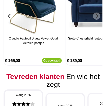
Claudio Fauteuil Blauw Velvet Goud
Grote Chesterfield fauteuil 
Metalen pootjes
€ 165,00
€ 189,00
Op voorraad
Tevreden klanten
En wie het
zegt
4 aug 2026
20 j
4 aug 2026