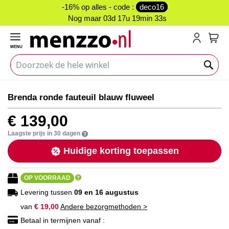
-16% op alles - code :
deco16
Nog maar
03d 17u 19min 32s
MENU
My C
Ga
Ga
Brenda ronde fauteuil blauw fluweel
naar
naar
het
het
€ 139,00
einde
begin
van
van
Laagste prijs in 30 dagen
de
de
Huidige korting toepassen
afbeeldingen-
afbeeldingen-
gallerij
gallerij
OP VOORRAAD
Levering tussen
09 en 16 augustus
van
€ 19,00
Andere bezorgmethoden >
Betaal in termijnen vanaf :