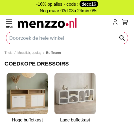
-16% op alles - code :
deco16
Nog maar
03d 03u 24min 08s
MENU
My C
Thuis
Meubilair, opslag
Buffetten
GOEDKOPE DRESSOIRS
Hoge buffetkast
Lage buffetkast