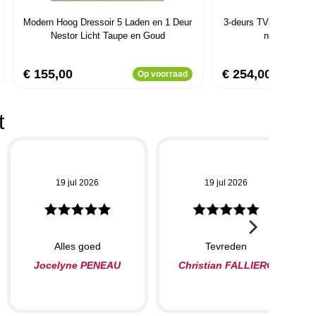
Modern Hoog Dressoir 5 Laden en 1 Deur
3-deurs TV-meubel in 
Nestor Licht Taupe en Goud
naturel en z
€ 155,00
€ 254,00
Op voorraad
t
19 jul 2026
19 jul 2026
Alles goed
Tevreden
Jocelyne PENEAU
Christian FALLIERO