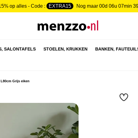
15% op alles - Code :
EXTRA15
Nog maar
00d 06u 07min 3
S,
SALONTAFELS
STOELEN,
KRUKKEN
BANKEN,
FAUTEUIL
 L80cm Grijs eiken