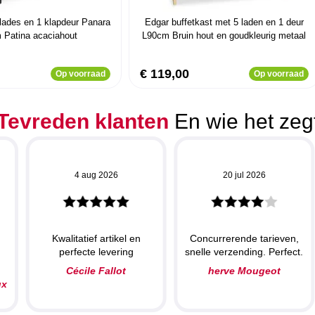
 lades en 1 klapdeur Panara
Edgar buffetkast met 5 laden en 1 deur
 Patina acaciahout
L90cm Bruin hout en goudkleurig metaal
€ 119,00
Op voorraad
Op voorraad
Tevreden klanten
En wie het zeg
4 aug 2026
20 jul 2026
Kwalitatief artikel en
Concurrerende tarieven,
perfecte levering
snelle verzending. Perfect.
Cécile Fallot
herve Mougeot
ux