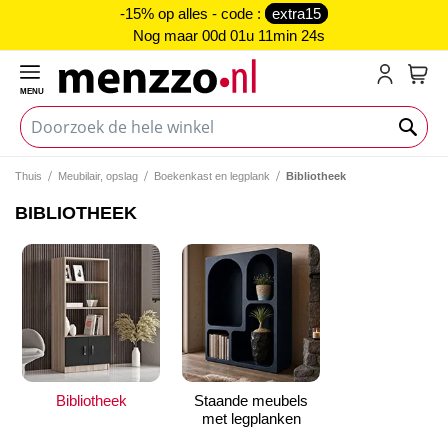
-15% op alles - code :
extra15
Nog maar
00d 01u 11min 24s
MENU
My C
Thuis
Meubilair, opslag
Boekenkast en legplank
Bibliotheek
BIBLIOTHEEK
Bibliotheek
Staande meubels
met legplanken