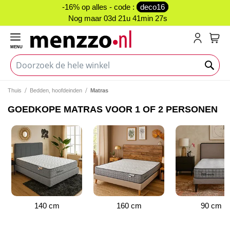
-16% op alles - code :
deco16
Nog maar
03d 21u 41min 27s
MENU
My C
Thuis
Bedden, hoofdeinden
Matras
GOEDKOPE MATRAS VOOR 1 OF 2 PERSONEN
140 cm
160 cm
90 cm