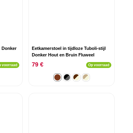
z Donker
Eetkamerstoel in tijdloze Tuboli-stijl
Donker Hout en Bruin Fluweel
79 €
 voorraad
Op voorraad