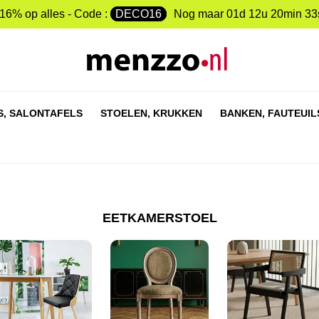
-16% op alles - Code :
DECO16
Nog maar
01d 12u 20min 32
S,
SALONTAFELS
STOELEN,
KRUKKEN
BANKEN,
FAUTEUIL
EETKAMERSTOEL