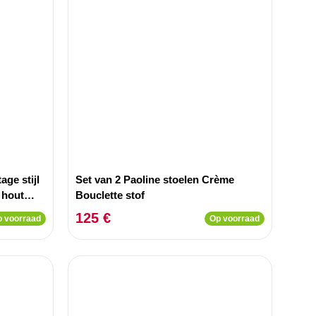
age stijl
Set van 2 Paoline stoelen Crème
 hout
Bouclette stof
125 €
 voorraad
Op voorraad