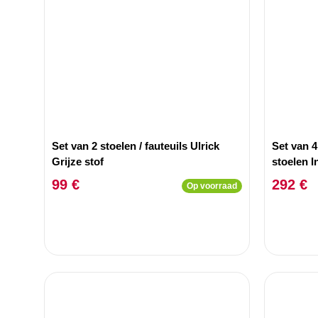
Set van 2 stoelen / fauteuils Ulrick
Set van 
Grijze stof
stoelen I
Stof
99 €
292 €
Op voorraad