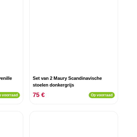
enille
Set van 2 Maury Scandinavische
stoelen donkergrijs
75 €
 voorraad
Op voorraad