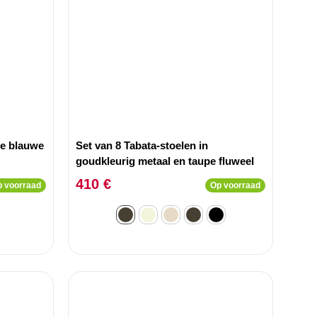
he blauwe
Set van 8 Tabata-stoelen in
goudkleurig metaal en taupe fluweel
410 €
 voorraad
Op voorraad