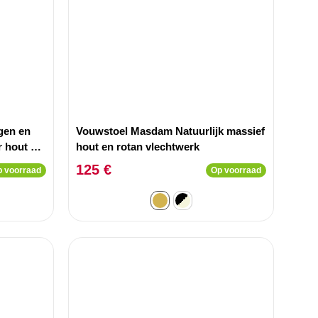
gen en
Vouwstoel Masdam Natuurlijk massief
r hout en
hout en rotan vlechtwerk
125 €
 voorraad
Op voorraad