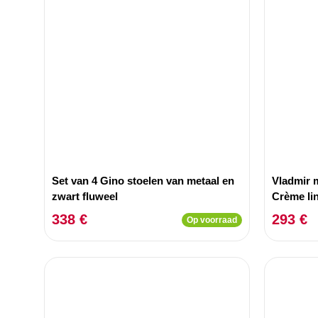
Set van 4 Gino stoelen van metaal en
Vladmir m
zwart fluweel
Crème li
hout
338 €
293 €
Op voorraad