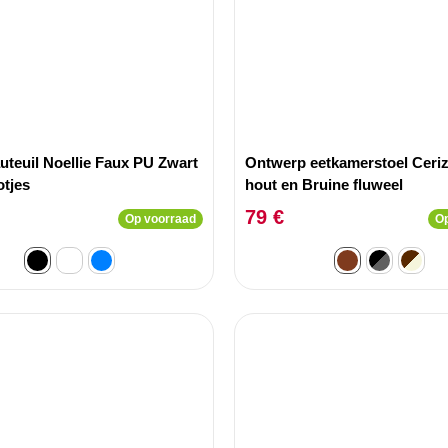
auteuil Noellie Faux PU Zwart
Ontwerp eetkamerstoel Ceri
tjes
hout en Bruine fluweel
79 €
Op voorraad
Op