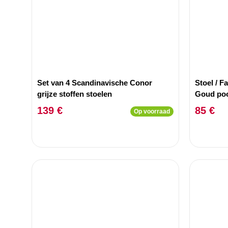
Set van 4 Scandinavische Conor
Stoel / F
grijze stoffen stoelen
Goud poo
139 €
85 €
Op voorraad