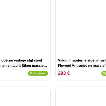
oderne vintage stijl stoel
Vladmir moderne stoel in vint
nnen en Licht Eiken massief
Fluweel Antraciet en massief
Zwart
293 €
Op voorraad
Op