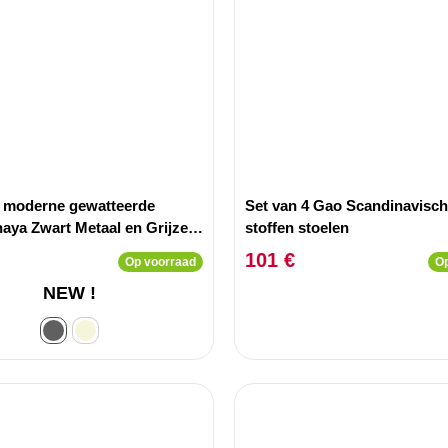
4 moderne gewatteerde
Set van 4 Gao Scandinavisc
naya Zwart Metaal en Grijze
stoffen stoelen
101 €
Op voorraad
Op
NEW !