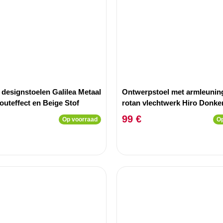
 designstoelen Galilea Metaal
Ontwerpstoel met armleunin
outeffect en Beige Stof
rotan vlechtwerk Hiro Donke
Beige Stof
99 €
Op voorraad
Op