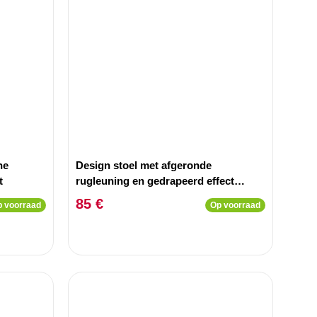
he
Design stoel met afgeronde
t
rugleuning en gedrapeerd effect
Pralion Gold base en Grey Velvet
85 €
 voorraad
Op voorraad