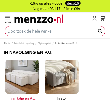
-16% op alles - code :
deco16
Nog maar
03d 17u 24min 09s
MENU
My C
Thuis
Meubilair, opslag
Opbergkist
In imitatie en P.U.
IN NAVOLGING EN P.U.
In imitatie en P.U.
In stof