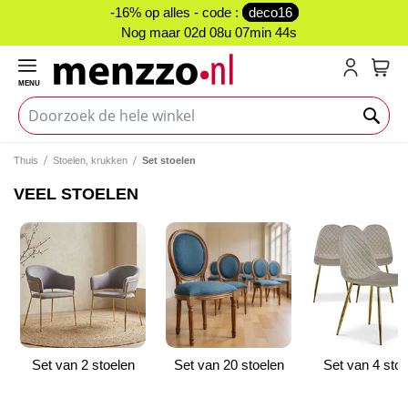
-16% op alles - code :
deco16
Nog maar
02d 08u 07min 43s
MENU
My C
Thuis
Stoelen, krukken
Set stoelen
VEEL STOELEN
Set van 2 stoelen
Set van 20 stoelen
Set van 4 stoe