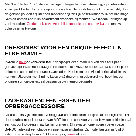
Met 3 of 6 lades, 1 of 3 deuren, in lage of hoge chiffonier uitvoering, zijn ladekasten
zowel praktische als trendy opbergmeubelen. Natuurlijk hout met een retro-stijl, door
de gelakte gouden stijl met een moderne stijl, ze zijn beschikbaar tot in het oneindige.
Kom en ontdek een ruim assortiment dressoirs bij Menzzo. We bieden kortingen op
veel modellen.
Ontdek ook onze voordelige consoles
en onze tv-kasten
om uw
selectie uit te breiden.
DRESSOIRS: VOOR EEN CHIQUE EFFECT IN
ELKE RUIMTE
In Acacia
hout
of verweerd hout
en spiegel, deze modellen van dressers past
gemakkelijk in alle hedendaagse interieurs. De ZAMORA-reeks zal uw kamer op een
chique en ultramoderne manier aankleden. Het brengt een vleugje originaliteit in uw
kantoor. Uitgerust met
3
ruime lades en 2 deuren met opbergruimte, heeft het een
originele stijl, die perfect zal passen bij uw interieurdecoratie.
LADEKASTEN: EEN ESSENTIEEL
OPBERGACCESSOIRE
De dressoirs zijn eindeloos verkrijgbaar en combineren design met opbergruimte. Dit
doorgestikte model gemaakt van MDF-hout en een zeer zachte fluwelen bekleding zal
een cocooning-geest in uw kamer brengen. Zijn zwarte houten poten geven deze
BARDO ladekast een chique en eigentijdse uitstraling. Dit model bestaat uit 3 of 6
lades en is verkrijgbaar in 3 kleuren: grijs,
blauw
of hout.