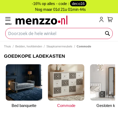
-16% op alles - code :
deco16
Nog maar
01d 21u 01min 44s
MENU
My C
Thuis
Bedden, hoofdeinden
Slaapkamermeubels
Commode
GOEDKOPE LADEKASTEN
Bed banquette
Commode
Gesloten ka