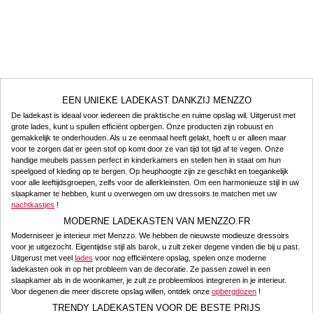
EEN UNIEKE LADEKAST DANKZIJ MENZZO
De ladekast is ideaal voor iedereen die praktische en ruime opslag wil. Uitgerust met
grote lades, kunt u spullen efficiënt opbergen. Onze producten zijn robuust en
gemakkelijk te onderhouden. Als u ze eenmaal heeft gelakt, hoeft u er alleen maar
voor te zorgen dat er geen stof op komt door ze van tijd tot tijd af te vegen. Onze
handige meubels passen perfect in kinderkamers en stellen hen in staat om hun
speelgoed of kleding op te bergen. Op heuphoogte zijn ze geschikt en toegankelijk
voor alle leeftijdsgroepen, zelfs voor de allerkleinsten. Om een harmonieuze stijl in uw
slaapkamer te hebben, kunt u overwegen om uw dressoirs te matchen met uw
nachtkastjes
!
MODERNE LADEKASTEN VAN MENZZO.FR
Moderniseer je interieur met Menzzo. We hebben de nieuwste modieuze dressoirs
voor je uitgezocht. Eigentijdse stijl als barok, u zult zeker degene vinden die bij u past.
Uitgerust met veel
lades
voor nog efficiëntere opslag, spelen onze moderne
ladekasten ook in op het probleem van de decoratie. Ze passen zowel in een
slaapkamer als in de woonkamer, je zult ze probleemloos integreren in je interieur.
Voor degenen die meer discrete opslag willen, ontdek onze
opbergdozen
!
TRENDY LADEKASTEN VOOR DE BESTE PRIJS