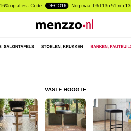
-16% op alles - Code :
DECO16
Nog maar
03d 13u 51min 12
S,
SALONTAFELS
STOELEN,
KRUKKEN
BANKEN,
FAUTEUIL
VASTE HOOGTE