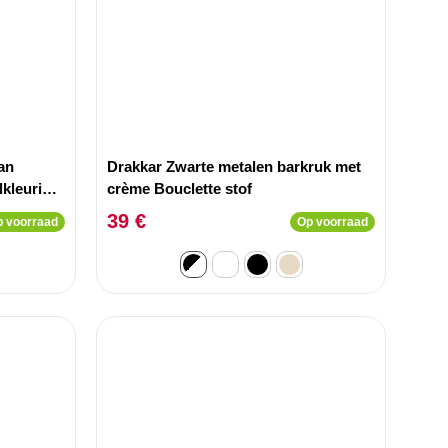
an
Drakkar Zwarte metalen barkruk met
dkleurig
crème Bouclette stof
39 €
 voorraad
Op voorraad