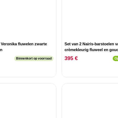
 Veronika fluwelen zwarte
Set van 2 Nairis-barstoelen v
en
crèmekleurig fluweel en gou
metaal
395 €
Binnenkort op voorraad
Op