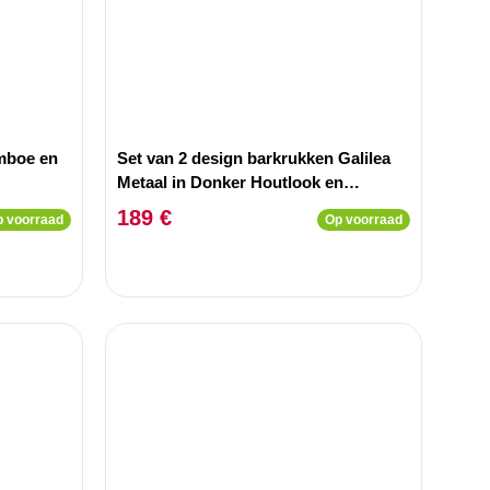
amboe en
Set van 2 design barkrukken Galilea
Metaal in Donker Houtlook en
Antraciet Stof
189 €
 voorraad
Op voorraad