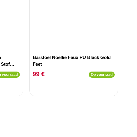
n
Barstoel Noellie Faux PU Black Gold
 Stof
Feet
99 €
 voorraad
Op voorraad