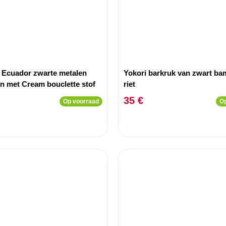
2 Ecuador zwarte metalen
Yokori barkruk van zwart b
en met Cream bouclette stof
riet
35 €
Op voorraad
Op