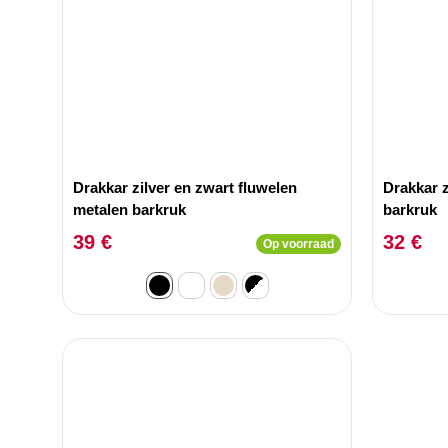
Drakkar zilver en zwart fluwelen
Drakkar z
metalen barkruk
barkruk
39 €
32 €
Op voorraad