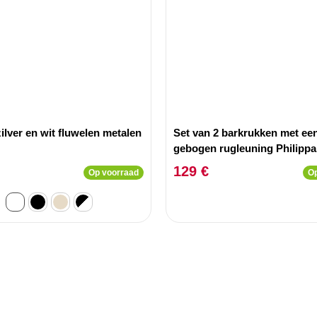
ilver en wit fluwelen metalen
Set van 2 barkrukken met ee
gebogen rugleuning Philippa
bouclette Crème
129 €
Op voorraad
Op