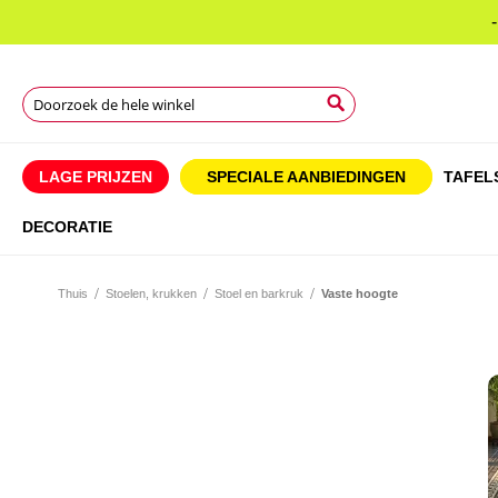
Search
Search
Search
LAGE PRIJZEN
SPECIALE AANBIEDINGEN
TAFEL
DECORATIE
Thuis
Stoelen, krukken
Stoel en barkruk
Vaste hoogte