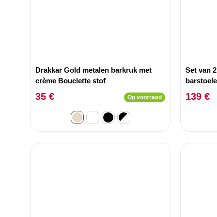
Drakkar Gold metalen barkruk met
Set van 
crème Bouclette stof
barstoel
35 €
139 €
Op voorraad