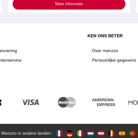
Meer informatie
KEN ONS BETER
anciering
Over menzzo
ntenservice
Persoonlijke gegevens
Menzzo in andere landen :