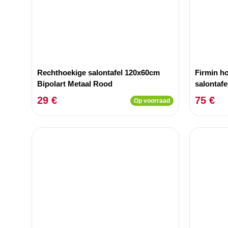
Rechthoekige salontafel 120x60cm
Firmin h
Bipolart Metaal Rood
salontafe
29 €
75 €
Op voorraad