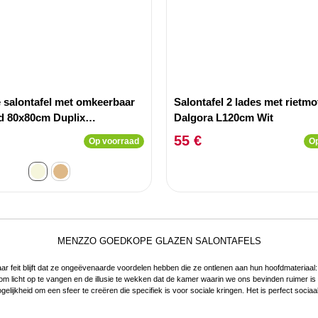
e salontafel met omkeerbaar
Salontafel 2 lades met rietmo
ad 80x80cm Duplix
Dalgora L120cm Wit
effect Beige
55 €
Op voorraad
Op
MENZZO GOEDKOPE GLAZEN SALONTAFELS
ar feit blijft dat ze ongeëvenaarde voordelen hebben die ze ontlenen aan hun hoofdmateriaal:
m licht op te vangen en de illusie te wekken dat de kamer waarin we ons bevinden ruimer is da
gelijkheid om een sfeer te creëren die specifiek is voor sociale kringen. Het is perfect sociaa