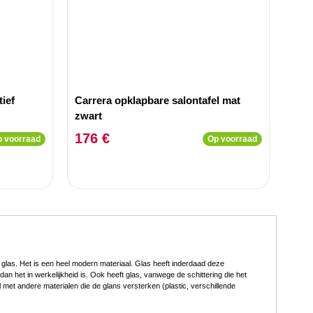
tief
Carrera opklapbare salontafel mat
zwart
176 €
 voorraad
Op voorraad
 glas. Het is een heel modern materiaal. Glas heeft inderdaad deze
n het in werkelijkheid is. Ook heeft glas, vanwege de schittering die het
l met andere materialen die de glans versterken (plastic, verschillende