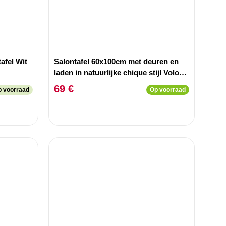
afel Wit
Salontafel 60x100cm met deuren en
laden in natuurlijke chique stijl Volos
Wit textuur.
69 €
p voorraad
Op voorraad