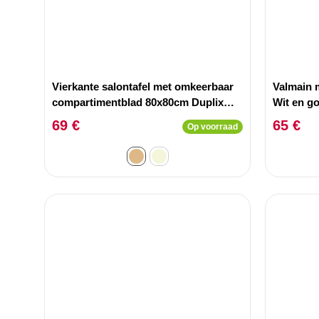
Vierkante salontafel met omkeerbaar
Valmain 
compartimentblad 80x80cm Duplix
Wit en g
Notenhout.
69 €
65 €
Op voorraad