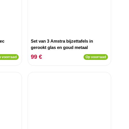
vec
Set van 3 Amstra bijzettafels in
gerookt glas en goud metaal
99 €
 voorraad
Op voorraad