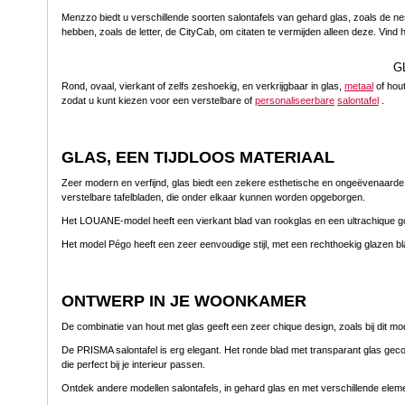
Menzzo biedt u verschillende soorten salontafels van gehard glas, zoals de ne
hebben, zoals de letter, de CityCab, om citaten te vermijden alleen deze. Vind
G
Rond, ovaal, vierkant of zelfs zeshoekig, en verkrijgbaar in glas,
metaal
of hout
zodat u kunt kiezen voor een verstelbare of
personaliseerbare
salontafel
.
GLAS, EEN TIJDLOOS MATERIAAL
Zeer modern en verfijnd, glas biedt een zekere esthetische en ongeëvenaarde ori
verstelbare tafelbladen, die onder elkaar kunnen worden opgeborgen.
Het LOUANE-model heeft een vierkant blad van rookglas en een ultrachique go
Het model Pégo heeft een zeer eenvoudige stijl, met een rechthoekig glazen blad
ONTWERP IN JE WOONKAMER
De combinatie van hout met glas geeft een zeer chique design, zoals bij dit mode
De PRISMA salontafel is erg elegant. Het ronde blad met transparant glas ge
die perfect bij je interieur passen.
Ontdek andere modellen salontafels, in gehard glas en met verschillende elemen