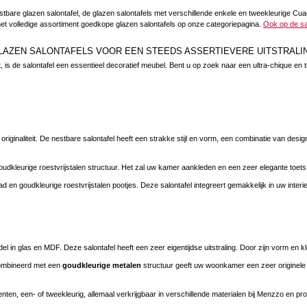
stbare glazen salontafel, de glazen salontafels met verschillende enkele en tweekleurige C
 het volledige assortiment goedkope glazen salontafels op onze categoriepagina.
Ook op de sa
LAZEN SALONTAFELS VOOR EEN STEEDS ASSERTIEVERE UITSTRALI
, is de salontafel een essentieel decoratief meubel. Bent u op zoek naar een ultra-chique 
ginaliteit. De nestbare salontafel heeft een strakke stijl en vorm, een combinatie van design
udkleurige roestvrijstalen structuur. Het zal uw kamer aankleden en een zeer elegante toet
 en goudkleurige roestvrijstalen pootjes. Deze salontafel integreert gemakkelijk in uw interi
l in glas en MDF. Deze salontafel heeft een zeer eigentijdse uitstraling. Door zijn vorm en kl
combineerd met een
goudkleurige metalen
structuur geeft uw woonkamer een zeer originel
ten, een- of tweekleurig, allemaal verkrijgbaar in verschillende materialen bij Menzzo en pro