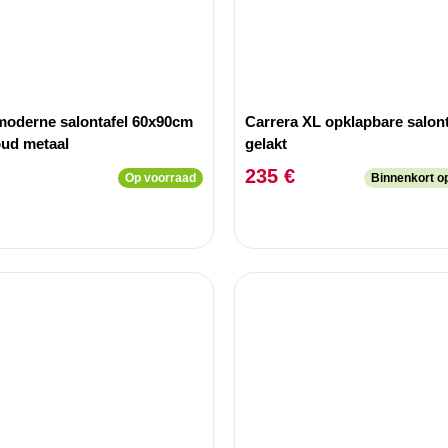
moderne salontafel 60x90cm
Carrera XL opklapbare salont
oud metaal
gelakt
235 €
Op voorraad
Binnenkort o