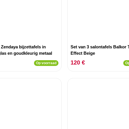
 Zendaya bijzettafels in
Set van 3 salontafels Balkor 
glas en goudkleurig metaal
Effect Beige
120 €
Op voorraad
Op