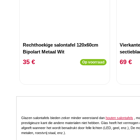
Rechthoekige salontafel 120x60cm
Vierkant
Bipolart Metaal Wit
sectiebl
Travertin
35 €
69 €
Op voorraad
Glazen salontafels bieden zeker minder weerstand dan
houten salontafels
, ma
prestigieuze kant die andere materialen niet hebben. Glas heeft het vermogen o
afgeeft wanneer het wordt benadrukt door felle lichten (LED, geel, enz.), De mo
metalen, roestvrij staal, enz.).