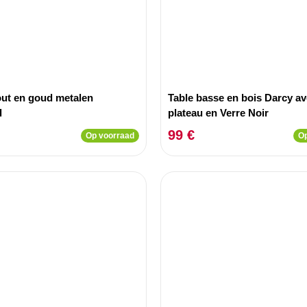
out en goud metalen
Table basse en bois Darcy a
l
plateau en Verre Noir
99 €
Op voorraad
Op