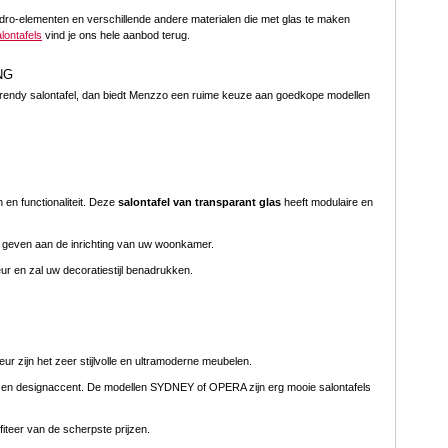
uadro-elementen en verschillende andere materialen die met glas te maken
lontafels
vind je ons hele aanbod terug.
NG
en trendy salontafel, dan biedt Menzzo een ruime keuze aan goedkope modellen
 en functionaliteit. Deze
salontafel van transparant glas
heeft modulaire en
s geven aan de inrichting van uw woonkamer.
eur en zal uw decoratiestijl benadrukken.
eur zijn het zeer stijlvolle en ultramoderne meubelen.
e en designaccent. De modellen SYDNEY of OPERA zijn erg mooie salontafels
fiteer van de scherpste prijzen.