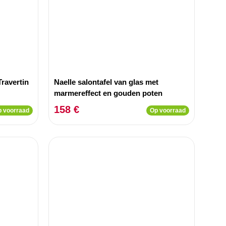
Travertin
Naelle salontafel van glas met
marmereffect en gouden poten
158 €
 voorraad
Op voorraad