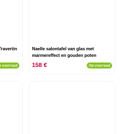
Travertin
Naelle salontafel van glas met
marmereffect en gouden poten
158 €
 voorraad
Op voorraad