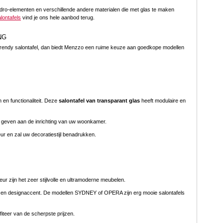
uadro-elementen en verschillende andere materialen die met glas te maken
lontafels
vind je ons hele aanbod terug.
NG
en trendy salontafel, dan biedt Menzzo een ruime keuze aan goedkope modellen
 en functionaliteit. Deze
salontafel van transparant glas
heeft modulaire en
s geven aan de inrichting van uw woonkamer.
eur en zal uw decoratiestijl benadrukken.
eur zijn het zeer stijlvolle en ultramoderne meubelen.
e en designaccent. De modellen SYDNEY of OPERA zijn erg mooie salontafels
fiteer van de scherpste prijzen.