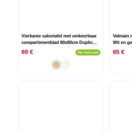
Vierkante salontafel met omkeerbaar
Valmain 
compartimentblad 80x80cm Duplix
Wit en g
Notenhout.
69 €
65 €
Op voorraad