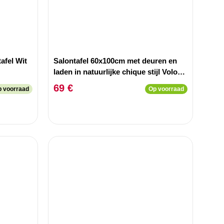
afel Wit
Salontafel 60x100cm met deuren en
laden in natuurlijke chique stijl Volos
Wit textuur.
69 €
p voorraad
Op voorraad