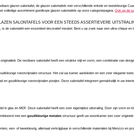
stbare glazen salontafel, de glazen salontafels met verschillende enkele en tweekleurige C
 het volledige assortiment goedkope glazen salontafels op onze categoriepagina.
Ook op de sa
LAZEN SALONTAFELS VOOR EEN STEEDS ASSERTIEVERE UITSTRALI
, is de salontafel een essentieel decoratief meubel. Bent u op zoek naar een ultra-chique 
ginaliteit. De nestbare salontafel heeft een strakke stijl en vorm, een combinatie van design
udkleurige roestvrijstalen structuur. Het zal uw kamer aankleden en een zeer elegante toet
 en goudkleurige roestvrijstalen pootjes. Deze salontafel integreert gemakkelijk in uw interi
l in glas en MDF. Deze salontafel heeft een zeer eigentijdse uitstraling. Door zijn vorm en kl
combineerd met een
goudkleurige metalen
structuur geeft uw woonkamer een zeer originel
ten, een- of tweekleurig, allemaal verkrijgbaar in verschillende materialen bij Menzzo en pro