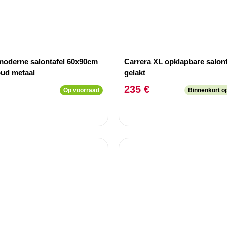
moderne salontafel 60x90cm
Carrera XL opklapbare salont
oud metaal
gelakt
235 €
Op voorraad
Binnenkort o