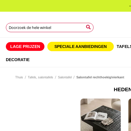
Search
Search
Search
LAGE PRIJZEN
SPECIALE AANBIEDINGEN
TAFEL
DECORATIE
Thuis
Tafels, salontafels
Salontafel
Salontafel rechthoekig/vierkant
HEDEN