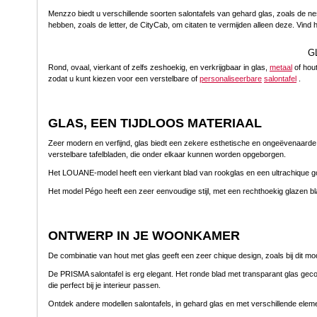
Menzzo biedt u verschillende soorten salontafels van gehard glas, zoals de ne
hebben, zoals de letter, de CityCab, om citaten te vermijden alleen deze. Vind
G
Rond, ovaal, vierkant of zelfs zeshoekig, en verkrijgbaar in glas,
metaal
of hout
zodat u kunt kiezen voor een verstelbare of
personaliseerbare
salontafel
.
GLAS, EEN TIJDLOOS MATERIAAL
Zeer modern en verfijnd, glas biedt een zekere esthetische en ongeëvenaarde ori
verstelbare tafelbladen, die onder elkaar kunnen worden opgeborgen.
Het LOUANE-model heeft een vierkant blad van rookglas en een ultrachique go
Het model Pégo heeft een zeer eenvoudige stijl, met een rechthoekig glazen blad
ONTWERP IN JE WOONKAMER
De combinatie van hout met glas geeft een zeer chique design, zoals bij dit mode
De PRISMA salontafel is erg elegant. Het ronde blad met transparant glas ge
die perfect bij je interieur passen.
Ontdek andere modellen salontafels, in gehard glas en met verschillende elemen