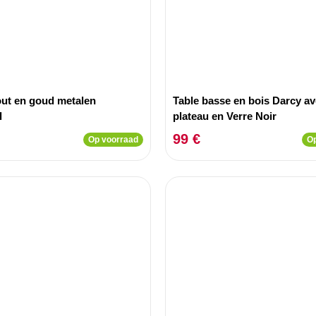
out en goud metalen
Table basse en bois Darcy a
l
plateau en Verre Noir
99 €
Op voorraad
Op