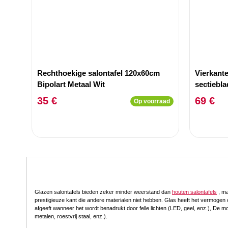
Rechthoekige salontafel 120x60cm
Vierkant
Bipolart Metaal Wit
sectiebl
Travertin
35 €
69 €
Op voorraad
Glazen salontafels bieden zeker minder weerstand dan
houten salontafels
, ma
prestigieuze kant die andere materialen niet hebben. Glas heeft het vermogen o
afgeeft wanneer het wordt benadrukt door felle lichten (LED, geel, enz.), De mo
metalen, roestvrij staal, enz.).