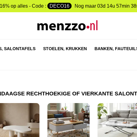
-16% op alles - Code :
DECO16
Nog maar
03d 14u 57min 38
S,
SALONTAFELS
STOELEN,
KRUKKEN
BANKEN,
FAUTEUIL
DAAGSE RECHTHOEKIGE OF VIERKANTE SALON