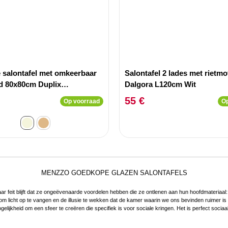
e salontafel met omkeerbaar
Salontafel 2 lades met rietmo
ad 80x80cm Duplix
Dalgora L120cm Wit
effect Beige
55 €
Op voorraad
Op
MENZZO GOEDKOPE GLAZEN SALONTAFELS
ar feit blijft dat ze ongeëvenaarde voordelen hebben die ze ontlenen aan hun hoofdmateriaal:
m licht op te vangen en de illusie te wekken dat de kamer waarin we ons bevinden ruimer is da
gelijkheid om een sfeer te creëren die specifiek is voor sociale kringen. Het is perfect sociaa