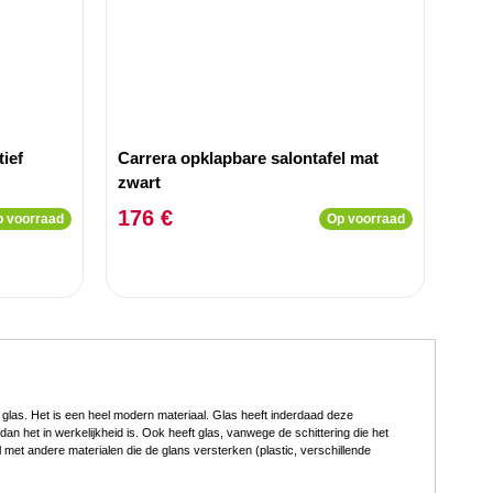
tief
Carrera opklapbare salontafel mat
zwart
176 €
 voorraad
Op voorraad
 glas. Het is een heel modern materiaal. Glas heeft inderdaad deze
n het in werkelijkheid is. Ook heeft glas, vanwege de schittering die het
l met andere materialen die de glans versterken (plastic, verschillende