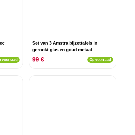
vec
Set van 3 Amstra bijzettafels in
gerookt glas en goud metaal
99 €
 voorraad
Op voorraad