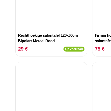
Rechthoekige salontafel 120x60cm
Firmin h
Bipolart Metaal Rood
salontafe
29 €
75 €
Op voorraad