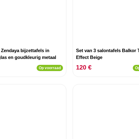
 Zendaya bijzettafels in
Set van 3 salontafels Balkor 
glas en goudkleurig metaal
Effect Beige
120 €
Op voorraad
Op