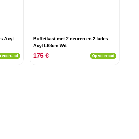
es Axyl
Buffetkast met 2 deuren en 2 lades
Axyl L88cm Wit
175 €
 voorraad
Op voorraad