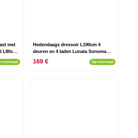
ast met
Hedendaags dressoir L190cm 4
nd L80cm
deuren en 4 laden Lunata Sonoma
hout en Wit
169 €
 voorraad
Op voorraad