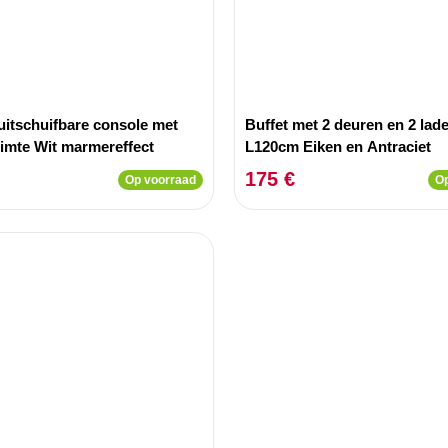
uitschuifbare console met
Buffet met 2 deuren en 2 lad
imte Wit marmereffect
L120cm Eiken en Antraciet
175 €
Op voorraad
Op