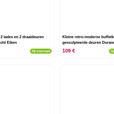
2 lades en 2 draaideuren
Kleine retro-moderne buffetk
icht Eiken
gesculpteerde deuren Dura
Grijs eiken
109 €
Op voorraad
Op