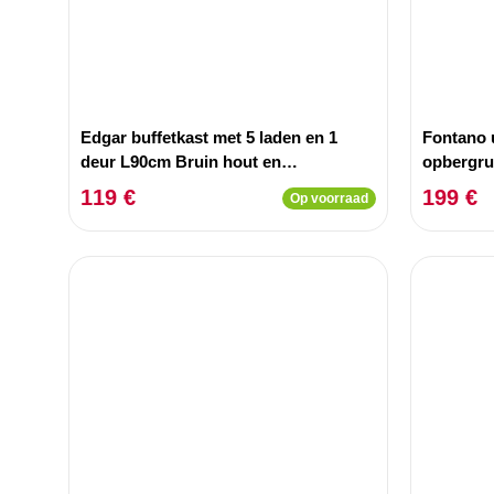
Edgar buffetkast met 5 laden en 1
Fontano 
deur L90cm Bruin hout en
opbergru
goudkleurig metaal
119 €
199 €
Op voorraad