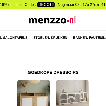
-16% op alles - Code :
DECO16
Nog maar
03d 17u 27min 40
S,
SALONTAFELS
STOELEN,
KRUKKEN
BANKEN,
FAUTEUIL
GOEDKOPE DRESSOIRS