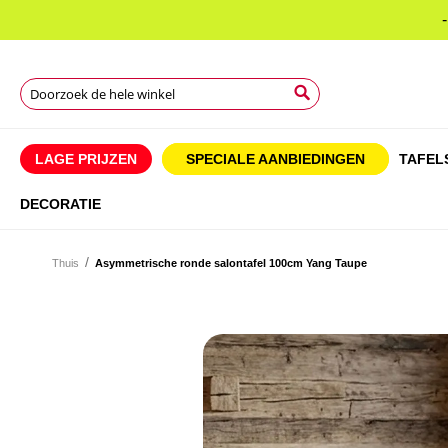
Search
Search
Search
LAGE PRIJZEN
SPECIALE AANBIEDINGEN
TAFEL
DECORATIE
Thuis
Asymmetrische ronde salontafel 100cm Yang Taupe
Ga
naar
Ga
het
naar
einde
het
van
begin
de
van
afbeeldingen-