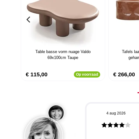
Table basse vorm nuage Valdo
Tafels l
69x100cm Taupe
geham
€ 115,00
€ 266,00
Op voorraad
4 aug 2026