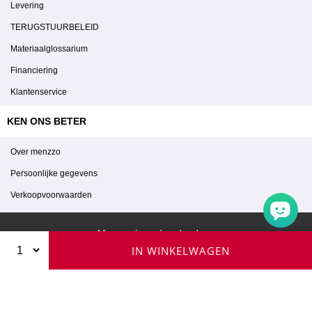
Levering
TERUGSTUURBELEID
Materiaalglossarium
Financiering
Klantenservice
KEN ONS BETER
Over menzzo
Persoonlijke gegevens
Verkoopvoorwaarden
Menzzo in andere landen :
IN WINKELWAGEN
© 2026 Menzzo - Alle rechten voorbehouden