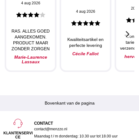
4 aug 2026
20 j
4 aug 2026
RAS. ALLES GOED
"Concu
AANGEKOMEN.
Kwaliteitsartikel en
tarieve
PRODUCT MAAR
perfecte levering
verzendin
ZONDER ZORGEN
Cécile Fallot
herve
Marie-Laurence
Lassaux
Bovenkant van de pagina
CONTACT
contact@menzzo.nl
KLANTENSERVI
Maandag t / m donderdag: 10.30 uur tot 18.00 uur
CE