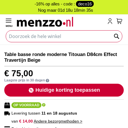
-16% op alles - code :
deco16
Nog maar
01d 18u 18min 35s
MENU
My C
Ga
Ga
Table basse ronde moderne Titouan D84cm Effect
naar
naar
Travertijn Beige
het
het
einde
begin
€ 75,00
van
van
de
de
Laagste prijs in 30 dagen
afbeeldingen-
afbeeldingen-
Huidige korting toepassen
gallerij
gallerij
OP VOORRAAD
Levering tussen
11 en 18 augustus
van
€ 14,00
Andere bezorgmethoden >