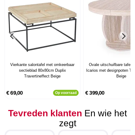
Vierkante salontafel met omkeerbaar
Ovale uitschuifbare tafel
sectieblad 80x80cm Duplix
Icarios met designpoten Tra
Travertineffect Beige
Beige
€ 69,00
€ 399,00
Op voorraad
Tevreden klanten
En wie het
zegt