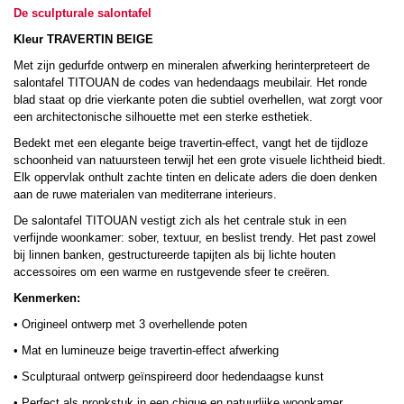
De sculpturale salontafel
Kleur TRAVERTIN BEIGE
Met zijn gedurfde ontwerp en mineralen afwerking herinterpreteert de
salontafel TITOUAN de codes van hedendaags meubilair. Het ronde
blad staat op drie vierkante poten die subtiel overhellen, wat zorgt voor
een architectonische silhouette met een sterke esthetiek.
Bedekt met een elegante beige travertin-effect, vangt het de tijdloze
schoonheid van natuursteen terwijl het een grote visuele lichtheid biedt.
Elk oppervlak onthult zachte tinten en delicate aders die doen denken
aan de ruwe materialen van mediterrane interieurs.
De salontafel TITOUAN vestigt zich als het centrale stuk in een
verfijnde woonkamer: sober, textuur, en beslist trendy. Het past zowel
bij linnen banken, gestructureerde tapijten als bij lichte houten
accessoires om een warme en rustgevende sfeer te creëren.
Kenmerken:
• Origineel ontwerp met 3 overhellende poten
• Mat en lumineuze beige travertin-effect afwerking
• Sculpturaal ontwerp geïnspireerd door hedendaagse kunst
• Perfect als pronkstuk in een chique en natuurlijke woonkamer