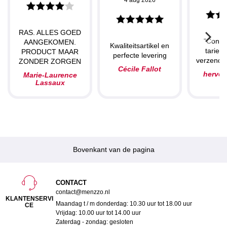
4 aug 2026
RAS. ALLES GOED
"Concu
AANGEKOMEN.
Kwaliteitsartikel en
tarieve
PRODUCT MAAR
perfecte levering
verzendin
ZONDER ZORGEN
Cécile Fallot
herve
Marie-Laurence
Lassaux
Bovenkant van de pagina
CONTACT
contact@menzzo.nl
KLANTENSERVI
Maandag t / m donderdag: 10.30 uur tot 18.00 uur
CE
Vrijdag: 10.00 uur tot 14.00 uur
Zaterdag - zondag: gesloten