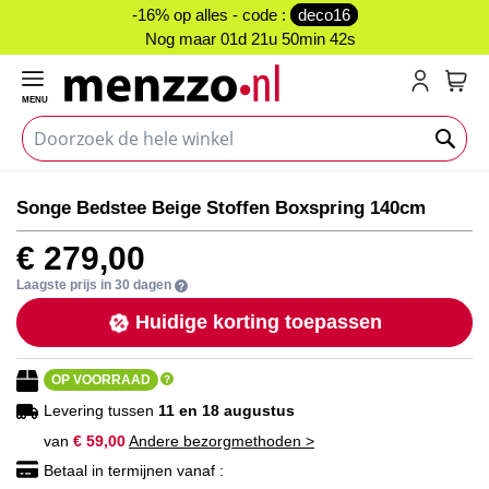
-16% op alles - code :
deco16
Nog maar
01d 21u 50min 41s
MENU
My C
Ga
Ga
Songe Bedstee Beige Stoffen Boxspring 140cm
naar
naar
het
het
€ 279,00
einde
begin
van
van
Laagste prijs in 30 dagen
de
de
Huidige korting toepassen
afbeeldingen-
afbeeldingen-
gallerij
gallerij
OP VOORRAAD
Levering tussen
11 en 18 augustus
van
€ 59,00
Andere bezorgmethoden >
Betaal in termijnen vanaf :