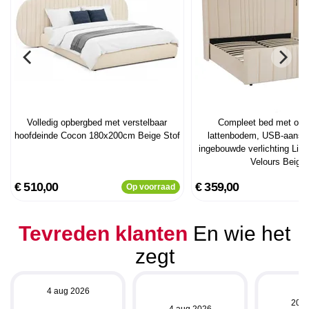
Volledig opbergbed met verstelbaar
Compleet bed met opk
hoofdeinde Cocon 180x200cm Beige Stof
lattenbodem, USB-aanslu
ingebouwde verlichting Li
Velours Beige
€ 510,00
€ 359,00
Op voorraad
Tevreden klanten
En wie het
zegt
4 aug 2026
20 j