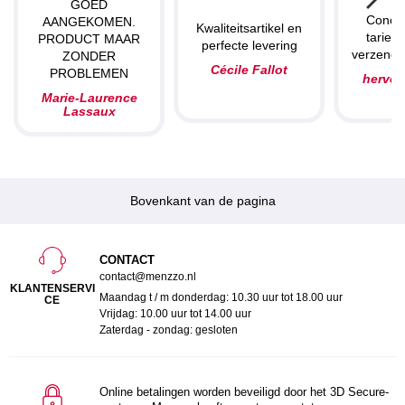
GOED
Concu
AANGEKOMEN.
Kwaliteitsartikel en
tarieve
PRODUCT MAAR
perfecte levering
verzendin
ZONDER
Cécile Fallot
PROBLEMEN
herve
Marie-Laurence
Lassaux
Bovenkant van de pagina
CONTACT
contact@menzzo.nl
KLANTENSERVI
Maandag t / m donderdag: 10.30 uur tot 18.00 uur
CE
Vrijdag: 10.00 uur tot 14.00 uur
Zaterdag - zondag: gesloten
Online betalingen worden beveiligd door het 3D Secure-