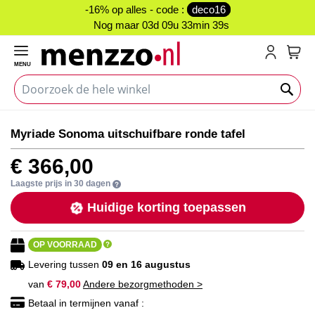
-16% op alles - code :
deco16
Nog maar
03d 09u 33min 39s
MENU
My C
Ga
Ga
Myriade Sonoma uitschuifbare ronde tafel
naar
naar
het
het
€ 366,00
einde
begin
van
van
Laagste prijs in 30 dagen
de
de
Huidige korting toepassen
afbeeldingen-
afbeeldingen-
gallerij
gallerij
OP VOORRAAD
Levering tussen
09 en 16 augustus
van
€ 79,00
Andere bezorgmethoden >
Betaal in termijnen vanaf :