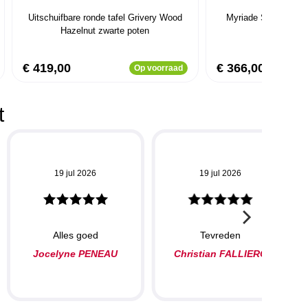
Uitschuifbare ronde tafel Grivery Wood
Myriade Sonoma uits
Hazelnut zwarte poten
tafel
€ 419,00
€ 366,00
Op voorraad
t
19 jul 2026
19 jul 2026
Alles goed
Tevreden
Jocelyne PENEAU
Christian FALLIERO