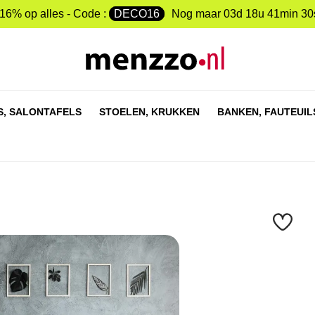
-16% op alles - Code :
DECO16
Nog maar
03d 18u 41min 30
S,
SALONTAFELS
STOELEN,
KRUKKEN
BANKEN,
FAUTEUIL