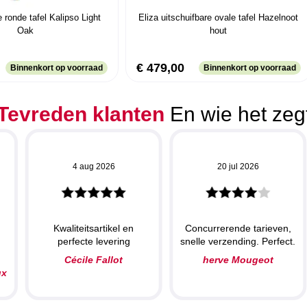
e ronde tafel Kalipso Light
Eliza uitschuifbare ovale tafel Hazelnoot
Oak
hout
€ 479,00
Binnenkort op voorraad
Binnenkort op voorraad
Tevreden klanten
En wie het zeg
4 aug 2026
20 jul 2026
Kwaliteitsartikel en
Concurrerende tarieven,
perfecte levering
snelle verzending. Perfect.
N
Cécile Fallot
herve Mougeot
ux