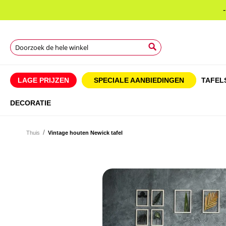
Search
Search
Search
LAGE PRIJZEN
SPECIALE AANBIEDINGEN
TAFEL
DECORATIE
Thuis
Vintage houten Newick tafel
Ga
naar
Ga
het
naar
einde
het
van
begin
de
van
afbeeldingen-