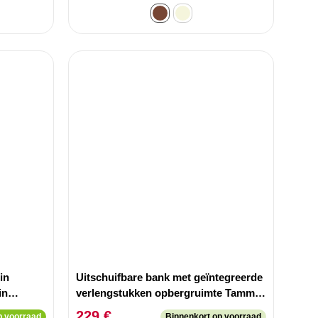
in
Uitschuifbare bank met geïntegreerde
in
verlengstukken opbergruimte Tammy
Travertin-effect Beige 92-212 cm
229 €
 voorraad
Binnenkort op voorraad