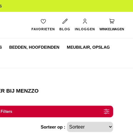
s
My Cart
FAVORIETEN
BLOG
INLOGGEN
WINKELWAGEN
S
BEDDEN,
HOOFDEINDEN
MEUBILAIR,
OPSLAG
R BIJ MENZZO
 Filters
Sorteer op :