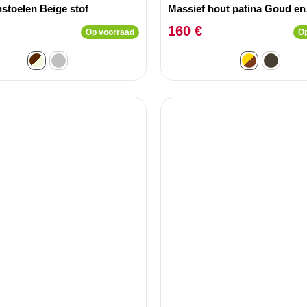
stoelen Beige stof
Massief hout patina Goud en
Kunstleer (P.U) Bruin
160 €
Op voorraad
Op