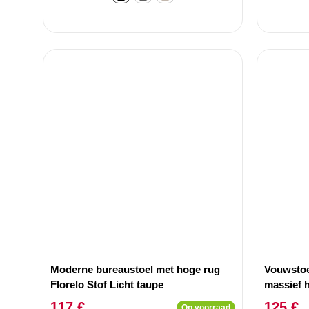
Moderne bureaustoel met hoge rug
Vouwsto
Florelo Stof Licht taupe
massief 
117 €
125 €
Op voorraad