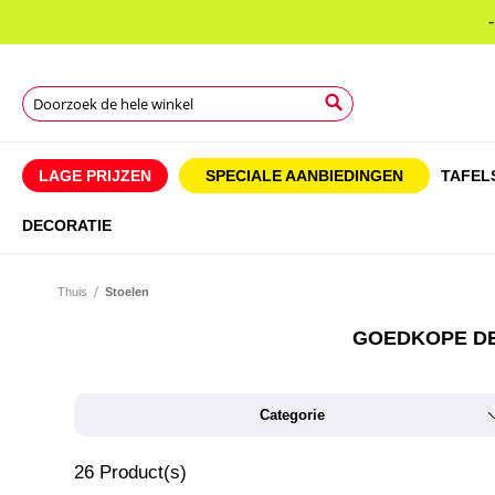
Search
Search
Search
LAGE PRIJZEN
SPECIALE AANBIEDINGEN
TAFEL
DECORATIE
Thuis
Stoelen
GOEDKOPE DE
Categorie
26
Product(s)