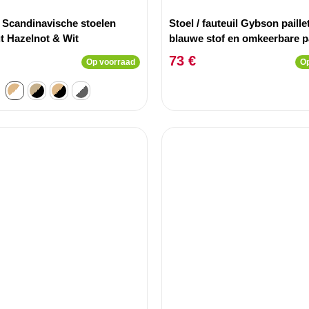
2 Scandinavische stoelen
Stoel / fauteuil Gybson paille
t Hazelnot & Wit
blauwe stof en omkeerbare pa
blauw en zilver
73 €
Op voorraad
Op