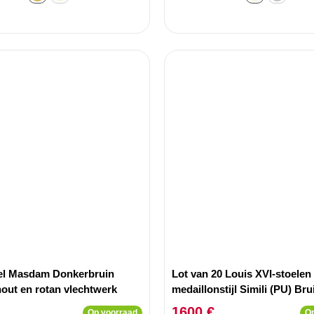
el Masdam Donkerbruin
Lot van 20 Louis XVI-stoelen 
hout en rotan vlechtwerk
medaillonstijl Simili (PU) Bru
gepatineerd hout Goud
1600 €
Op voorraad
Op