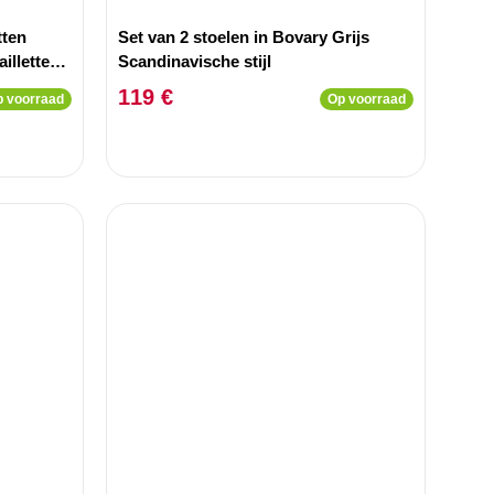
tten
Set van 2 stoelen in Bovary Grijs
illetten
Scandinavische stijl
119 €
 voorraad
Op voorraad