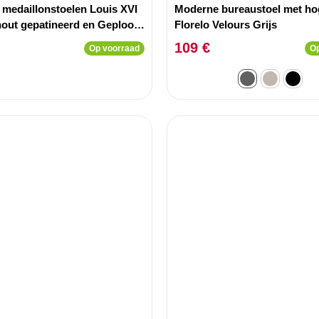
 medaillonstoelen Louis XVI
Moderne bureaustoel met ho
hout gepatineerd en Geplooid
Florelo Velours Grijs
e
109 €
Op voorraad
Op