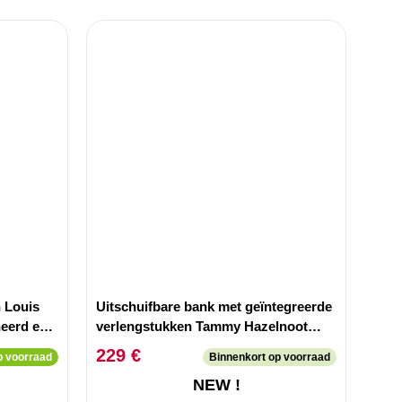
n Louis
Uitschuifbare bank met geïntegreerde
neerd en
verlengstukken Tammy Hazelnoot
hout 92-212cm
229 €
 voorraad
Binnenkort op voorraad
NEW !