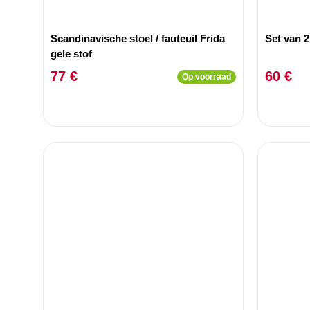
Scandinavische stoel / fauteuil Frida
Set van 2
gele stof
77 €
60 €
Op voorraad