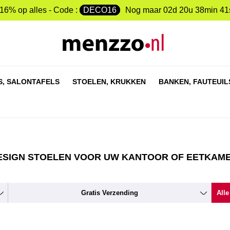
-16% op alles - Code :
DECO16
Nog maar
02d 20u 38min 40
S,
SALONTAFELS
STOELEN,
KRUKKEN
BANKEN,
FAUTEUIL
SIGN STOELEN VOOR UW KANTOOR OF EETKAME
Gratis Verzending
Alle