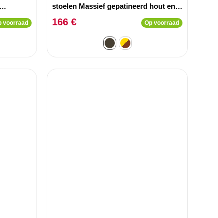
stoelen Massief gepatineerd hout en
Taupe imitatieleer
166 €
 voorraad
Op voorraad