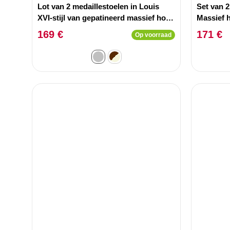
Lot van 2 medaillestoelen in Louis
Set van 2
XVI-stijl van gepatineerd massief hout
Massief 
en Grijs Stof
stof Beig
169 €
171 €
Op voorraad