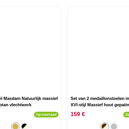
l Masdam Natuurlijk massief
Set van 2 medaillonstoelen i
rotan vlechtwerk
XVI-stijl Massief hout gepati
Beige stof
159 €
Op voorraad
Op