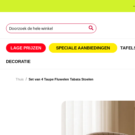
Search
Search
Search
LAGE PRIJZEN
SPECIALE AANBIEDINGEN
TAFEL
DECORATIE
Thuis
Set van 4 Taupe Fluwelen Tabata Stoelen
Ga
naar
Ga
het
naar
einde
het
van
begin
de
van
afbeeldingen-