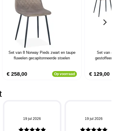
Set van 8 Norway Pieds zwart en taupe
Set van 4 Norway V
fluwelen gecapitonneerde stoelen
gestoffeerde stoelen
€ 258,00
€ 129,00
Op voorraad
t
19 jul 2026
19 jul 2026