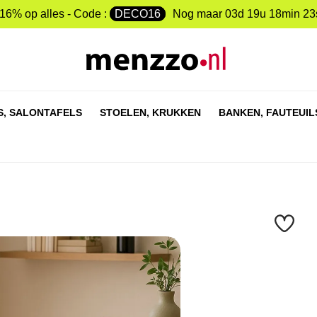
-16% op alles - Code :
DECO16
Nog maar
03d 19u 18min 22
S,
SALONTAFELS
STOELEN,
KRUKKEN
BANKEN,
FAUTEUIL