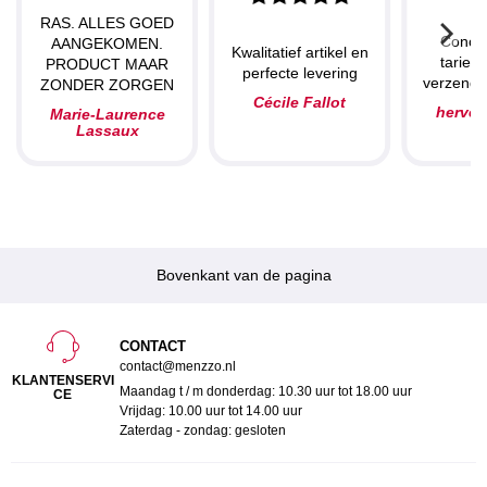
RAS. ALLES GOED
Concu
AANGEKOMEN.
Kwalitatief artikel en
tarieve
PRODUCT MAAR
perfecte levering
verzendin
ZONDER ZORGEN
Cécile Fallot
herve
Marie-Laurence
Lassaux
Bovenkant van de pagina
CONTACT
contact@menzzo.nl
KLANTENSERVI
Maandag t / m donderdag: 10.30 uur tot 18.00 uur
CE
Vrijdag: 10.00 uur tot 14.00 uur
Zaterdag - zondag: gesloten