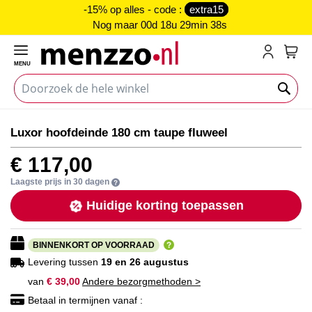
-15% op alles - code :
extra15
Nog maar
00d 18u 29min 38s
MENU
My C
Ga
Ga
Luxor hoofdeinde 180 cm taupe fluweel
naar
naar
het
het
€ 117,00
einde
begin
van
van
Laagste prijs in 30 dagen
de
de
Huidige korting toepassen
afbeeldingen-
afbeeldingen-
gallerij
gallerij
BINNENKORT OP VOORRAAD
Levering tussen
19 en 26 augustus
van
€ 39,00
Andere bezorgmethoden >
Betaal in termijnen vanaf :