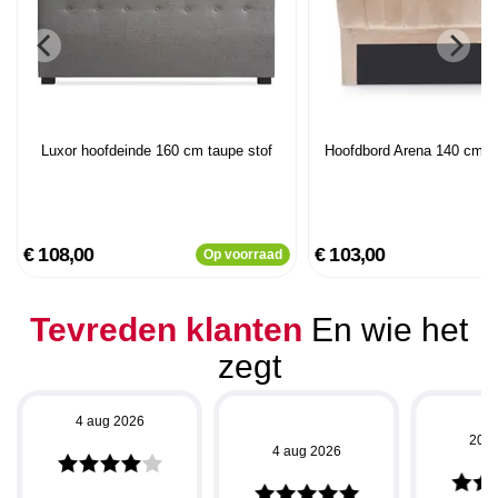
Luxor hoofdeinde 160 cm taupe stof
Hoofdbord Arena 140 cm V
€ 108,00
€ 103,00
Op voorraad
Tevreden klanten
En wie het
zegt
4 aug 2026
20 j
4 aug 2026