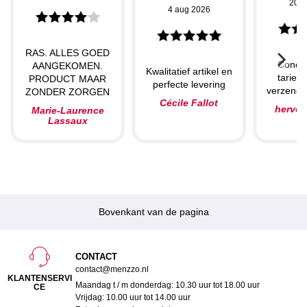
20 j
4 aug 2026
RAS. ALLES GOED
Concu
AANGEKOMEN.
Kwalitatief artikel en
tarieve
PRODUCT MAAR
perfecte levering
verzendin
ZONDER ZORGEN
Cécile Fallot
herve
Marie-Laurence
Lassaux
Bovenkant van de pagina
CONTACT
contact@menzzo.nl
KLANTENSERVI
Maandag t / m donderdag: 10.30 uur tot 18.00 uur
CE
Vrijdag: 10.00 uur tot 14.00 uur