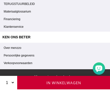
TERUGSTUURBELEID
Materiaalglossarium
Financiering
Klantenservice
KEN ONS BETER
Over menzzo
Persoonlijke gegevens
Verkoopvoorwaarden
Menzzo in andere landen :
IN WINKELWAGEN
© 2026 Menzzo - Alle rechten voorbehouden