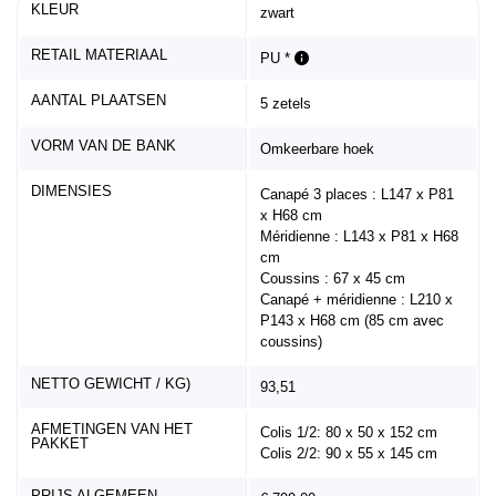
KLEUR
zwart
RETAIL MATERIAAL
PU *
AANTAL PLAATSEN
5 zetels
VORM VAN DE BANK
Omkeerbare hoek
DIMENSIES
Canapé 3 places : L147 x P81
x H68 cm
Méridienne : L143 x P81 x H68
cm
Coussins : 67 x 45 cm
Canapé + méridienne : L210 x
P143 x H68 cm (85 cm avec
coussins)
NETTO GEWICHT / KG)
93,51
AFMETINGEN VAN HET
Colis 1/2: 80 x 50 x 152 cm
PAKKET
Colis 2/2: 90 x 55 x 145 cm
PRIJS ALGEMEEN