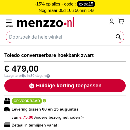
-15% op alles - code :
extra15
Nog maar
00d 10u 56min 14s
MENU
My C
Ga
Ga
Toledo converteerbare hoekbank zwart
naar
naar
het
het
€ 479,00
einde
begin
van
van
Laagste prijs in 30 dagen
de
de
Huidige korting toepassen
afbeeldingen-
afbeeldingen-
gallerij
gallerij
OP VOORRAAD
Levering tussen
08 en 15 augustus
van
€ 75,00
Andere bezorgmethoden >
Betaal in termijnen vanaf :