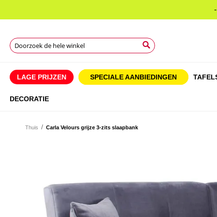
Search
Search
Search
LAGE PRIJZEN
SPECIALE AANBIEDINGEN
TAFEL
DECORATIE
Thuis
Carla Velours grijze 3-zits slaapbank
Ga
naar
Ga
het
naar
einde
het
van
begin
de
van
afbeeldingen-