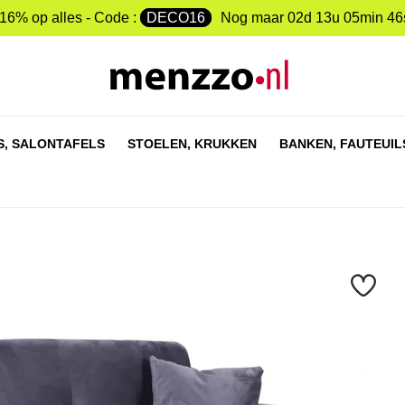
-16% op alles - Code :
DECO16
Nog maar
02d 13u 05min 45
S,
SALONTAFELS
STOELEN,
KRUKKEN
BANKEN,
FAUTEUIL