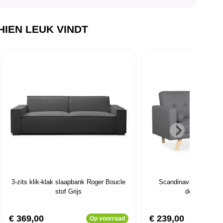
IEN LEUK VINDT
3-zits klik-klak slaapbank Roger Boucle
Scandinavische Slow 
stof Grijs
donkergrijze 
€ 369,00
€ 239,00
Op voorraad