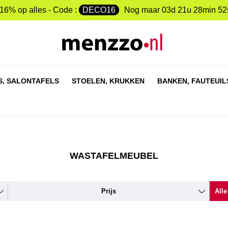
-16% op alles - Code :
DECO16
Nog maar
03d 21u 28min 52
S,
SALONTAFELS
STOELEN,
KRUKKEN
BANKEN,
FAUTEUIL
WASTAFELMEUBEL
Prijs
Alle