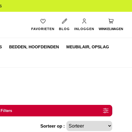
s
My Cart
FAVORIETEN
BLOG
INLOGGEN
WINKELWAGEN
S
BEDDEN,
HOOFDEINDEN
MEUBILAIR,
OPSLAG
 Filters
Sorteer op :