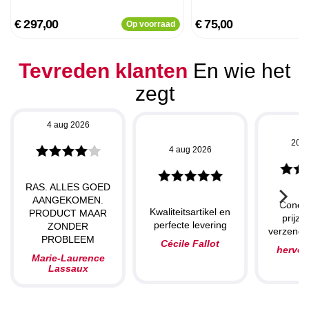
€ 297,00
€ 75,00
Op voorraad
Tevreden klanten
En wie het
zegt
4 aug 2026
20 j
4 aug 2026
RAS. ALLES GOED
AANGEKOMEN.
Concu
Kwaliteitsartikel en
PRODUCT MAAR
prijze
perfecte levering
ZONDER
verzendin
PROBLEEM
Cécile Fallot
herve
Marie-Laurence
Lassaux