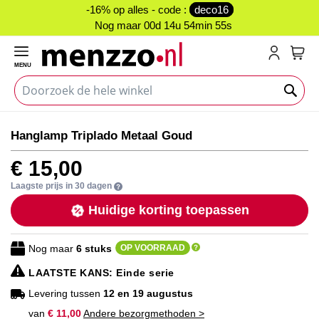
-16% op alles - code :
deco16
Nog maar
00d 14u 54min 55s
MENU
My C
Ga
Ga
Hanglamp Triplado Metaal Goud
naar
naar
het
het
€ 15,00
einde
begin
van
van
Laagste prijs in 30 dagen
de
de
Huidige korting toepassen
afbeeldingen-
afbeeldingen-
gallerij
gallerij
Nog maar
6
stuks
OP VOORRAAD
LAATSTE KANS
: Einde serie
Levering tussen
12 en 19 augustus
van
€ 11,00
Andere bezorgmethoden >