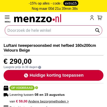
-15% op alles - code :
extra15
Nog maar
00d 21u 39min 38s
MENU
My C
Ga
Ga
Luftani tweepersoonsbed met hefbed 160x200cm
naar
naar
Velours Beige
het
het
einde
begin
€ 290,00
van
van
de
de
Laagste prijs in 30 dagen
afbeeldingen-
afbeeldingen-
Huidige korting toepassen
gallerij
gallerij
OP VOORRAAD
Levering tussen
08 en 15 augustus
van
€ 59,00
Andere bezorgmethoden >