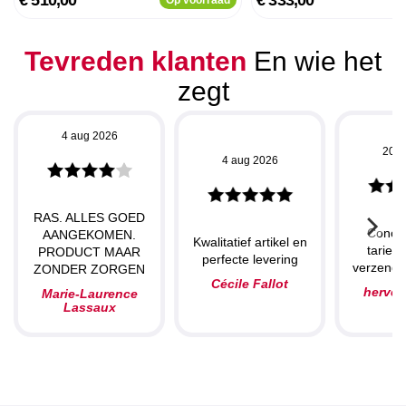
Tevreden klanten
En wie het
zegt
4 aug 2026
20 j
4 aug 2026
RAS. ALLES GOED
Concu
AANGEKOMEN.
Kwalitatief artikel en
tarieve
PRODUCT MAAR
perfecte levering
verzendin
ZONDER ZORGEN
Cécile Fallot
herve
Marie-Laurence
Lassaux