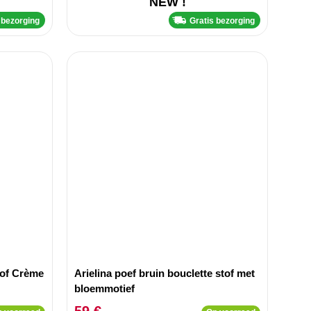
NEW !
 bezorging
Gratis bezorging
tof Crème
Arielina poef bruin bouclette stof met
bloemmotief