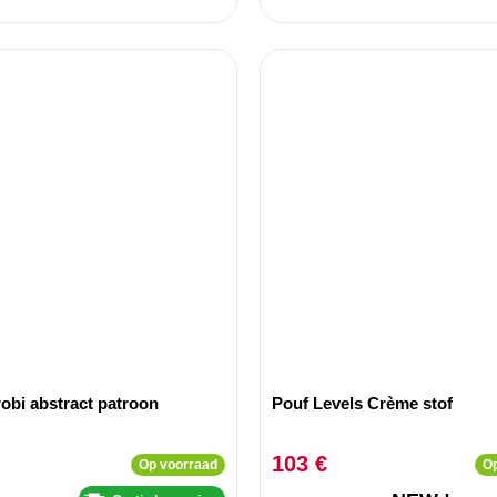
obi abstract patroon
Pouf Levels Crème stof
103 €
Op voorraad
Op