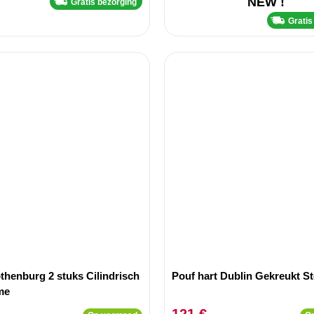
NEW !
Gratis bezorging
Gratis
thenburg 2 stuks Cilindrisch
Pouf hart Dublin Gekreukt S
me