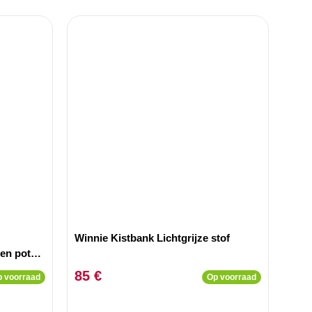
Winnie Kistbank Lichtgrijze stof
en poten
85 €
 voorraad
Op voorraad