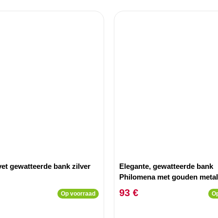
vet gewatteerde bank zilver
Elegante, gewatteerde bank
Philomena met gouden metal
en beige fluweel
93 €
Op voorraad
Op