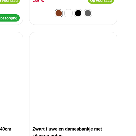
59 €
 voorraad
Op voorraad
 bezorging
140cm
Zwart fluwelen damesbankje met
zilveren poten