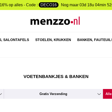
-16% op alles - Code :
DECO16
Nog maar
03d 18u 04min 51
S,
SALONTAFELS
STOELEN,
KRUKKEN
BANKEN,
FAUTEUIL
VOETENBANKJES & BANKEN
Gratis Verzending
Alle