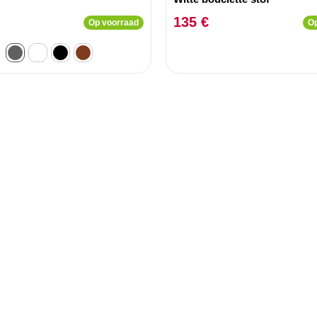
135 €
Op voorraad
Op