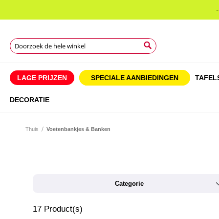
Search
Search
Search
LAGE PRIJZEN
SPECIALE AANBIEDINGEN
TAFEL
DECORATIE
Thuis
Voetenbankjes & Banken
Categorie
17
Product(s)