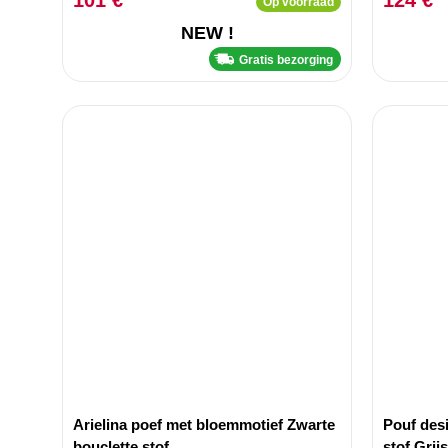
101 €
124 €
Op voorraad
NEW !
Gratis bezorging
Arielina poef met bloemmotief Zwarte
Pouf des
bouclette stof
stof Grijs