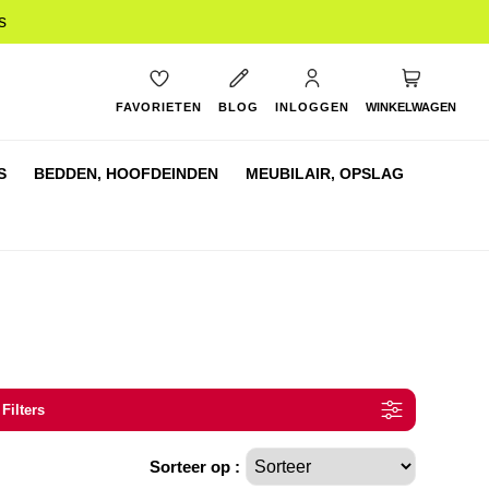
s
My Cart
FAVORIETEN
BLOG
INLOGGEN
WINKELWAGEN
S
BEDDEN,
HOOFDEINDEN
MEUBILAIR,
OPSLAG
 Filters
Sorteer op :