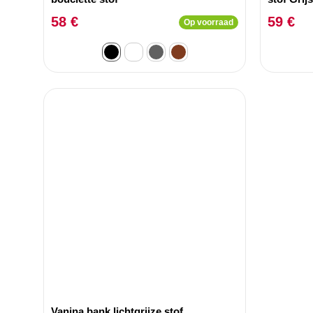
58 €
59 €
Op voorraad
Vanina bank lichtgrijze stof