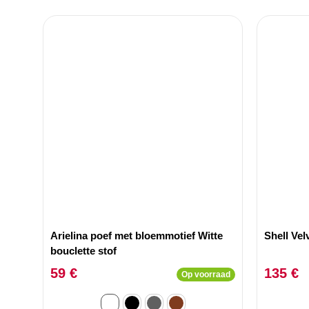
Arielina poef met bloemmotief Witte
Shell Vel
bouclette stof
59 €
135 €
Op voorraad