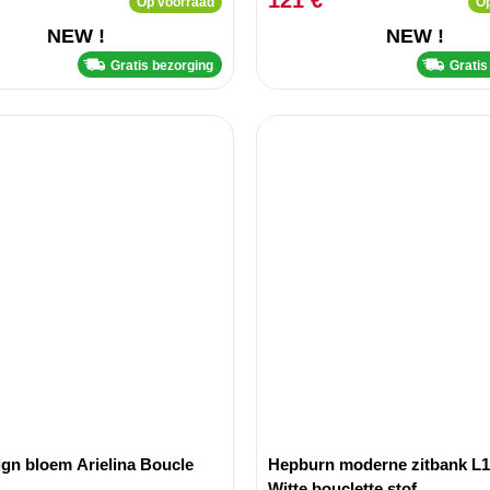
121 €
Op voorraad
Op
NEW !
NEW !
Gratis bezorging
Gratis
ign bloem Arielina Boucle
Hepburn moderne zitbank L
Witte bouclette stof