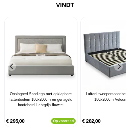
VINDT
Opslagbed Sandiego met opklapbare
Luftani tweepersoonsbed 
lattenbodem 180x200cm en genageld
180x200cm Velours 
hoofdbord Lichtgrijs fluweel
€ 295,00
€ 282,00
Op voorraad