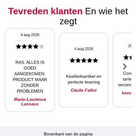
Tevreden klanten
En wie het
zegt
4 aug 2026
20 j
4 aug 2026
RAS. ALLES IS
GOED
Concu
AANGEKOMEN.
Kwaliteitsartikel en
tarieve
PRODUCT MAAR
perfecte levering
verzendin
ZONDER
Cécile Fallot
PROBLEMEN
herve
Marie-Laurence
Lassaux
Bovenkant van de pagina