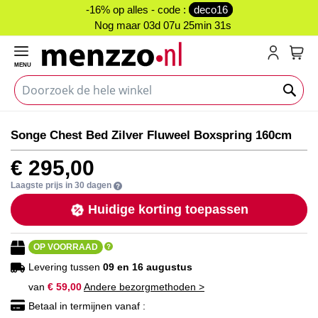
-16% op alles - code :
deco16
Nog maar
03d 07u 25min 31s
MENU
My C
Ga
Ga
Songe Chest Bed Zilver Fluweel Boxspring 160cm
naar
naar
het
het
€ 295,00
einde
begin
van
van
Laagste prijs in 30 dagen
de
de
Huidige korting toepassen
afbeeldingen-
afbeeldingen-
gallerij
gallerij
OP VOORRAAD
Levering tussen
09 en 16 augustus
van
€ 59,00
Andere bezorgmethoden >
Betaal in termijnen vanaf :