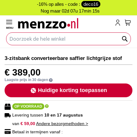
-16% op alles - code :
deco16
Nog maar
02d 07u 17min 14s
MENU
My C
Ga
Ga
3-zitsbank converteerbare saffier lichtgrijze stof
naar
naar
het
het
€ 389,00
einde
begin
van
van
Laagste prijs in 30 dagen
de
de
Huidige korting toepassen
afbeeldingen-
afbeeldingen-
gallerij
gallerij
OP VOORRAAD
Levering tussen
10 en 17 augustus
van
€ 59,00
Andere bezorgmethoden >
Betaal in termijnen vanaf :