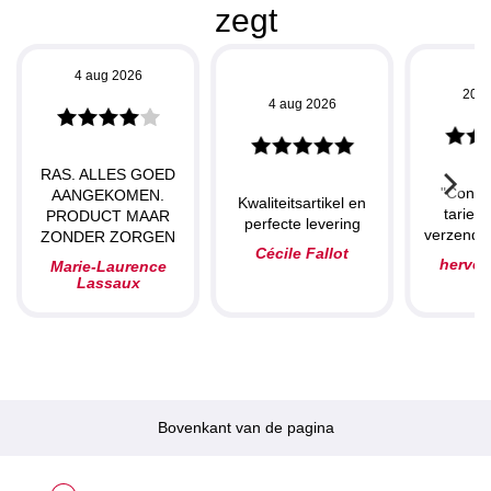
zegt
4 aug 2026
20 j
4 aug 2026
RAS. ALLES GOED
"Concu
AANGEKOMEN.
Kwaliteitsartikel en
tarieve
PRODUCT MAAR
perfecte levering
verzendin
ZONDER ZORGEN
Cécile Fallot
herve
Marie-Laurence
Lassaux
Bovenkant van de pagina