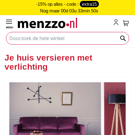
-15% op alles - code :
extra15
Nog maar
00d 03u 33min 50s
MENU
My C
Je huis versieren met
verlichting