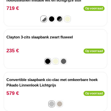
hoofdsteunen imitatie wit en lichtgrijze stof
719 €
Op voorraad
Clayton 3-zits slaapbank zwart fluweel
235 €
Op voorraad
Convertible slaapbank cic-clac met omkeerbare hoek
Pikado Linnenlook Lichtgrijs
579 €
Op voorraad