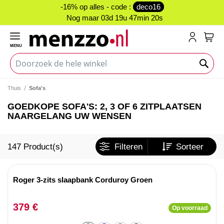
-16% op alles - code :
deco16
Nog maar
03d 19u 47min 20s
MENU
My C
Thuis
Sofa's
GOEDKOPE SOFA'S: 2, 3 OF 6 ZITPLAATSEN
NAARGELANG UW WENSEN
147
Product(s)
Filteren
Sorteer
Roger 3-zits slaapbank Corduroy Groen
379 €
Op voorraad