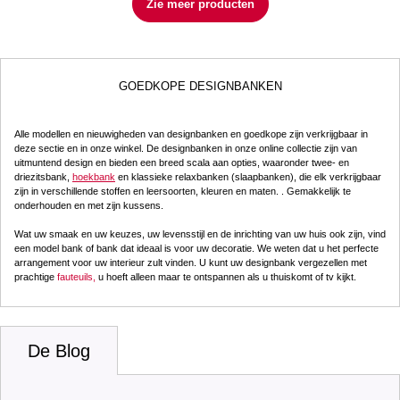
Zie meer producten
GOEDKOPE DESIGNBANKEN
Alle modellen en nieuwigheden van designbanken en goedkope zijn verkrijgbaar in
deze sectie en in onze winkel. De designbanken in onze online collectie zijn van
uitmuntend design en bieden een breed scala aan opties, waaronder twee- en
driezitsbank,
hoekbank
en klassieke relaxbanken (slaapbanken), die elk verkrijgbaar
zijn in verschillende stoffen en leersoorten, kleuren en maten. . Gemakkelijk te
onderhouden en met zijn kussens.
Wat uw smaak en uw keuzes, uw levensstijl en de inrichting van uw huis ook zijn, vind
een model bank of bank dat ideaal is voor uw decoratie. We weten dat u het perfecte
arrangement voor uw interieur zult vinden. U kunt uw designbank vergezellen met
prachtige
fauteuils,
u hoeft alleen maar te ontspannen als u thuiskomt of tv kijkt.
De Blog